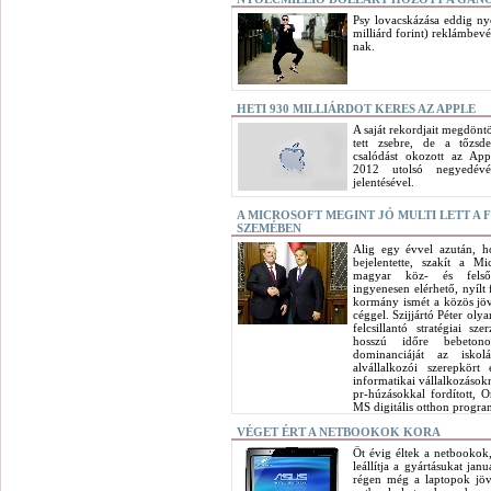
Psy lovacskázása eddig nyo
milliárd forint) reklámbev
nak.
HETI 930 MILLIÁRDOT KERES AZ APPLE
A saját rekordjait megdöntö
tett zsebre, de a tőzsd
csalódást okozott az Appl
2012 utolsó negyedévé
jelentésével.
A MICROSOFT MEGINT JÓ MULTI LETT A 
SZEMÉBEN
Alig egy évvel azután, ho
bejelentette, szakít a Mic
magyar köz- és felsőok
ingyenesen elérhető, nyílt 
kormány ismét a közös jöv
céggel. Szijjártó Péter oly
felcsillantó stratégiai sz
hosszú időre bebetono
dominanciáját az iskolá
alvállalkozói szerepkör
informatikai vállalkozások
pr-húzásokkal fordított, 
MS digitális otthon program
VÉGET ÉRT A NETBOOKOK KORA
Öt évig éltek a netbookok,
leállítja a gyártásukat jan
régen még a laptopok jövő