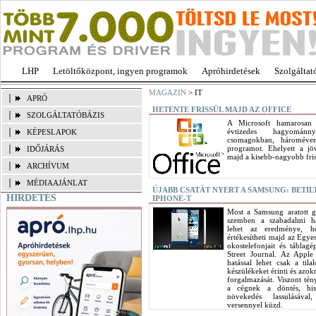
LHP
Letöltőközpont, ingyen programok
Apróhirdetések
Szolgáltat
MAGAZIN
> IT
APRÓ
HETENTE FRISSÜL MAJD AZ OFFICE
SZOLGÁLTATÓBÁZIS
A Microsoft hamarosan 
évtizedes hagyomán
KÉPESLAPOK
csomagokban, háromévent
programot. Ehelyett a jö
IDŐJÁRÁS
majd a kisebb-nagyobb fris
ARCHÍVUM
MÉDIAAJÁNLAT
ÚJABB CSATÁT NYERT A SAMSUNG: BETI
HIRDETÉS
IPHONE-T
Most a Samsung aratott g
szemben a szabadalmi h
lehet az eredménye, 
értékesítheti majd az Egy
okostelefonjait és táblagé
Street Journal. Az Apple 
hatással lehet csak a til
készülékeket érinti és azok
forgalmazását. Viszont tén
a cégnek a döntés, hi
növekedés lassulásáva
versennyel küzd.