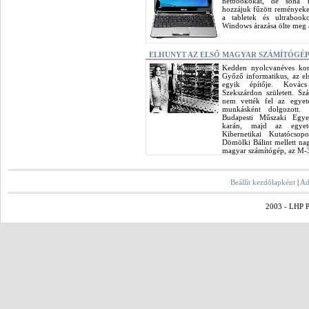
netbookokat, de soha 
hozzájuk fűzött reményeket
a tabletek és ultrabook
Windows árazása ölte meg a
ELHUNYT AZ ELSŐ MAGYAR SZÁMÍTÓGÉP
Kedden nyolcvanéves kor
Győző informatikus, az e
egyik építője. Kovác
Szekszárdon született. Sz
nem vették fel az egyet
munkásként dolgozott.
Budapesti Műszaki Egye
karán, majd az egy
Kibernetikai Kutatócsopo
Dömölki Bálint mellett nag
magyar számítógép, az M-3
Beállít kezdőlapként
|
Ad
2003 - LHP Po