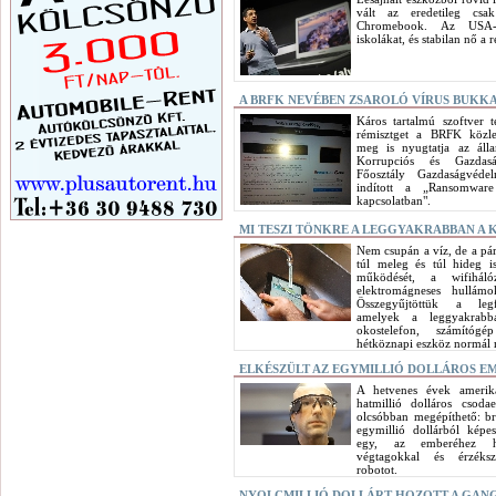
vált az eredetileg csak
Chromebook. Az USA-b
iskolákat, és stabilan nő a 
A BRFK NEVÉBEN ZSAROLÓ VÍRUS BUKK
Káros tartalmú szoftver t
rémisztget a BRFK közl
meg is nyugtatja az áll
Korrupciós és Gazdas
Főosztály Gazdaságvédel
indított a „Ransomware 
kapcsolatban".
MI TESZI TÖNKRE A LEGGYAKRABBAN A
Nem csupán a víz, de a pára
túl meleg és túl hideg i
működését, a wifihál
elektromágneses hullámo
Összegyűjtöttük a leg
amelyek a leggyakrabba
okostelefon, számító
hétköznapi eszköz normál
ELKÉSZÜLT AZ EGYMILLIÓ DOLLÁROS E
A hetvenes évek amerika
hatmillió dolláros csod
olcsóbban megépíthető: br
egymillió dollárból képe
egy, az emberéhez ha
végtagokkal és érzéksz
robotot.
NYOLCMILLIÓ DOLLÁRT HOZOTT A GAN