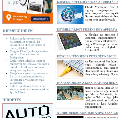
IZRAELBEN BELEOLVASNAK A TURISTÁK 
Jehuda Vejnstejn, Izrael 
jogilag megengedett 
emailfiókjának átvizsgá
Gurion repülőtéren és be
ha ezt nem engedélyezik.
EGYMILLIÁRDOT FIZETNE EGY APPÉRT 
KIEMELT HÍREK
A Goolge az sms-hez h
üzenetek küldözgetésére 
Ekkorát még egyszer sem
okostelefonos alkalmazás, 
hallgattak az oroszok, ha
cég, a Whatsapp Inc. felvá
tábornokok ellen követtek el
tudta meg a Digital 
merényleteket
forrásokból.
Magyar Péter újabb bejelentése:
így áll a Duna Pakson és
KÉSZÜL A FÉNYSEBES INTERNET KÁBELE
Budapesten
Csökkentett világítás, otthoni
Az University of Southampto
munkavégzés, lecsavart klíma: a
hogy sikerült olyan 
boltok is beállnak a sorba az
kidolgozniuk, ami nemc
energiaválság idején
alkalmazott megoldásokná
Megjelent a kormányrendelet –
fény a fénysebesség 99,7 szá
Ez vár a napelemesekre és a
lakosságra a villamosenergia-
válságban
PANASZKODNAK A KÍNAI KATONAI HEK
Eldőlt: mindössze 5 párt neve
Hétkor felkelsz, délután fé
szerepel majd a szavazólapokon
aztán bedobsz egy instant
április 12-én
epizódot a Szökésből, é
egész elölről - így jell
HIRDETÉS
hekkerek életét az a vírusí
blogjára a Los Angele
bukkantak rá.
A CHROMEBOOKOK MÁR A SPÁJZBAN V
Lesajnált eszközből rövid 