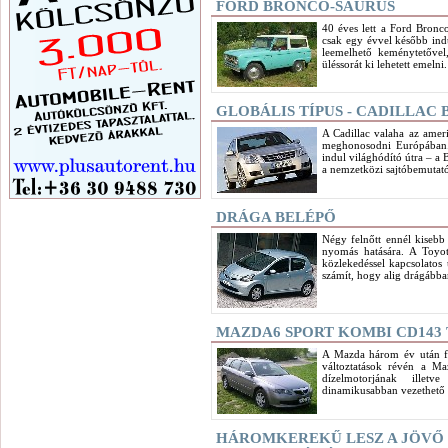
FORD BRONCO-SAURUS
40 éves lett a Ford Bronc
csak egy évvel később ind
leemelhető keménytetővel,
üléssorát ki lehetett emelni.
GLOBÁLIS TÍPUS - CADILLAC 
A Cadillac valaha az ameri
meghonosodni Európában. 
indul világhódító útra – 
a nemzetközi sajtóbemutató
DRÁGA BELÉPŐ
Négy felnőtt ennél kisebb 
nyomás hatására. A Toyo
közlekedéssel kapcsolatos
számít, hogy alig drágábban
MAZDA6 SPORT KOMBI CD143 
A Mazda három év után fel
változtatások révén a Ma
dízelmotorjának ille
dinamikusabban vezethető l
HÁROMKEREKŰ LESZ A JÖVŐ 