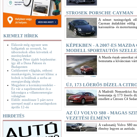
STROSEK PORSCHE CAYMAN
A német tuningcégek elős
Cayman átalakítást eddig
karosszéria- és motortunin
KIEMELT HÍREK
Ekkorát még egyszer sem
KÉPEKBEN - A 2007-ES MAZDA
hallgattak az oroszok, ha
MODELL SPORTAUTÓS SZELL
tábornokok ellen követtek el
merényleteket
A Mazda észak-amerikai ré
Magyar Péter újabb bejelentése:
bemutatta a kíváncsian vá
így áll a Duna Pakson és
Budapesten
Csökkentett világítás, otthoni
munkavégzés, lecsavart klíma: a
boltok is beállnak a sorba az
energiaválság idején
ÚJ, 173 LÓERŐS DÍZEL A CITR
Megjelent a kormányrendelet –
Ez vár a napelemesekre és a
A Madridi Nemzetközi Aut
lakosságra a villamosenergia-
bemutatja új 173 lóerős dí
válságban
emellett a Citroen C4 Sedan
Eldőlt: mindössze 5 párt neve
szerepel majd a szavazólapokon
április 12-én
AZ ÚJ VOLVO S80 - MAGAS SZ
HIRDETÉS
VEZETÉSI ÉLMÉNY
A vadonatúj Volvo S80 mod
élmény legyen az autózás.