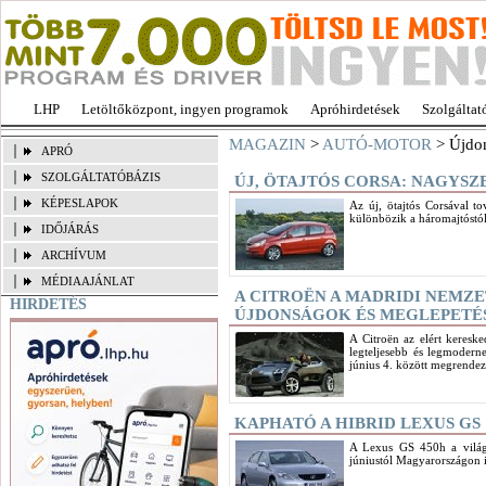
LHP
Letöltőközpont, ingyen programok
Apróhirdetések
Szolgáltat
MAGAZIN
>
AUTÓ-MOTOR
> Újdo
APRÓ
SZOLGÁLTATÓBÁZIS
ÚJ, ÖTAJTÓS CORSA: NAGYS
KÉPESLAPOK
Az új, ötajtós Corsával t
különbözik a háromajtóstól
IDŐJÁRÁS
ARCHÍVUM
MÉDIAAJÁNLAT
A CITROËN A MADRIDI NEMZ
HIRDETÉS
ÚJDONSÁGOK ÉS MEGLEPETÉ
A Citroën az elért keresk
legteljesebb és legmoderne
június 4. között megrende
KAPHATÓ A HIBRID LEXUS GS
A Lexus GS 450h a világ 
júniustól Magyarországon i