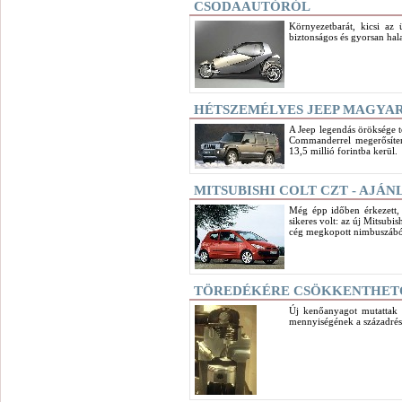
CSODAAUTÓRÓL
Környezetbarát, kicsi az
biztonságos és gyorsan hala
HÉTSZEMÉLYES JEEP MAGYA
A Jeep legendás öröksége t
Commanderrel megerősíten
13,5 millió forintba kerül.
MITSUBISHI COLT CZT - AJ
Még épp időben érkezett, m
sikeres volt: az új Mitsubi
cég megkopott nimbuszából.
TÖREDÉKÉRE CSÖKKENTHETŐ 
Új kenőanyagot mutattak 
mennyiségének a századré