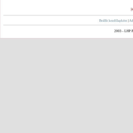
Beállít kezdőlapként
|
Ad
2003 - LHP Po