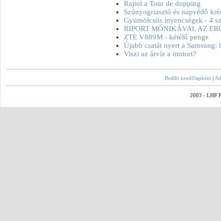
Rajtol a Tour de dopping
Szúnyogriasztó és napvédő kré
Gyümölcsös ínyencségek - 4 sz
RIPORT MÓNIKÁVAL AZ ER
ZTE V889M - kétélű penge
Újabb csatát nyert a Samsung: 
Viszi az árvíz a motort?
Beállít kezdőlapként
|
Ad
2003 - LHP Po