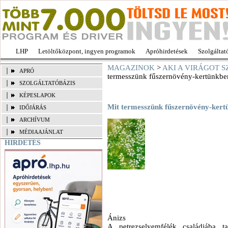
LHP
Letöltőközpont, ingyen programok
Apróhirdetések
Szolgáltat
MAGAZINOK
>
AKI A VIRÁGOT SZ
APRÓ
termesszünk fűszernövény-kertünkbe
SZOLGÁLTATÓBÁZIS
KÉPESLAPOK
Mit termesszünk fűszernövény-kert
IDŐJÁRÁS
ARCHÍVUM
MÉDIAAJÁNLAT
HIRDETÉS
Ánizs
A petrezselyemfélék családjába ta