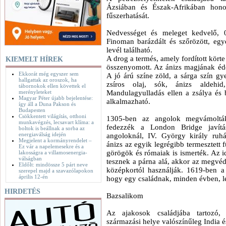
Ázsiában és Észak-Afrikában hon
fűszerhatását.
Nedvességet és meleget kedvelő, 
Finoman barázdált és szőrözött, eg
levél található.
A drog a termés, amely fordított körte
KIEMELT HÍREK
összenyomott. Az ánizs magjának éd
Ekkorát még egyszer sem
A jó árú színe zöld, a sárga szín gy
hallgattak az oroszok, ha
zsíros olaj, sók, ánizs aldehid,
tábornokok ellen követtek el
merényleteket
Mandulagyulladás ellen a zsálya és 
Magyar Péter újabb bejelentése:
alkalmazható.
így áll a Duna Pakson és
Budapesten
Csökkentett világítás, otthoni
1305-ben az angolok megvámoltá
munkavégzés, lecsavart klíma: a
fedezzék a London Bridge javítás
boltok is beállnak a sorba az
energiaválság idején
angoloknál, IV. György király ruhái
Megjelent a kormányrendelet –
ánizs az egyik legrégibb termesztett
Ez vár a napelemesekre és a
görögök és rómaiak is ismerték. Az id
lakosságra a villamosenergia-
válságban
tesznek a párna alá, akkor az megvéd a
Eldőlt: mindössze 5 párt neve
középkortól használják. 1619-ben a 
szerepel majd a szavazólapokon
április 12-én
hogy egy családnak, minden évben, leg
HIRDETÉS
Bazsalikom
Az ajakosok családjába tartozó,
származási helye valószínűleg India é