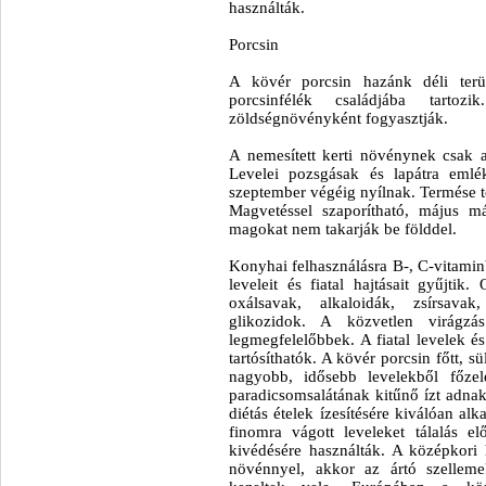
használták.
Porcsin
A kövér porcsin hazánk déli terü
porcsinfélék családjába tartoz
zöldségnövényként fogyasztják.
A nemesített kerti növénynek csak 
Levelei pozsgásak és lapátra emlék
szeptember végéig nyílnak. Termése t
Magvetéssel szaporítható, május m
magokat nem takarják be földdel.
Konyhai felhasználásra B-, C-vitami
leveleit és fiatal hajtásait gyűjtik
oxálsavak, alkaloidák, zsírsavak
glikozidok. A közvetlen virágzá
legmegfelelőbbek. A fiatal levelek és
tartósíthatók. A kövér porcsin főtt, s
nagyobb, idősebb levelekből főzelé
paradicsomsalátának kitűnő ízt adnak.
diétás ételek ízesítésére kiválóan al
finomra vágott leveleket tálalás el
kivédésére használták. A középkori 
növénnyel, akkor az ártó szellemek