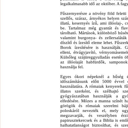
legalkalmasabb idő az október. A fag
Fűszernyerésre a növény föld feletti 
szellős, száraz, árnyékos helyen szár
illatú, kesernyés ízű, ami illóolaj-,
be. Tartalmaz még gyantát és flav
tárolható. Mártások, különböző húsétel
valamint burgonya- és zellersaláták 
díszítő és ízesítő eleme lehet. Fűsze
Borok ízesítésére is használják. G
elleni, étvágyjavító, vérnyomásemel
Külsőleg szájüreggyulladás esetén ö
az illóolaját habfürdők, samponok
használja fel.
Egyes ókori népeknél a hűség é
időszámításunk előtt 5000 évvel e
használatára. A rómaiak kenyerek fű
illatos szerként, és szélhajtó 
gyógyászatában használják a gyó
elfedésére. Mózes a manna színét ha
görögök és rómaiak szerelmi bájit
poloskáról nevezték el, mely ugy
megzavarják, és veszélyben érz
papirusztekercsek és a Biblia is emlí
halhatatlanságot biztosíthat, és sz