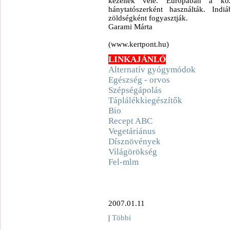
kezeltek vele. Európában a kö
hánytatószerként használták. In
zöldségként fogyasztják.
Garami Márta
(www.kertpont.hu)
LINKAJÁNLÓ
Alternatív gyógymódok
Egészség - orvos
Szépségápolás
Táplálékkiegészítők
Bio
Recept ABC
Vegetáriánus
Dísznövények
Világörökség
Fel-mlm
2007.01.11
|
Többi