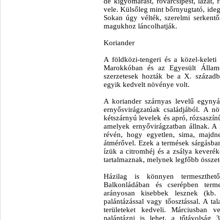
de kígyómarást, rovarcsípést, lázat, r
vele. Külsőleg mint bőrnyugtató, idegc
Sokan úgy vélték, szerelmi serkentősz
magukhoz láncolhatják.
Koriander
A földközi-tengeri és a közel-kelet
Marokkóban és az Egyesült Államo
szerzetesek hozták be a X. század
egyik kedvelt növénye volt.
A koriander szárnyas levelű egyny
ernyősvirágzatúak családjából. A 
kétszárnyú levelek és apró, rózsaszín
amelyek ernyővirágzatban állnak. A
révén, hogy egyetlen, sima, majd
átmérővel. Ezek a termések sárgásbar
ízük a citromhéj és a zsálya keverék
tartalmaznak, melynek legfőbb összet
Házilag is könnyen termeszthető
Balkonládában és cserépben terme
arányosan kisebbek lesznek (kb. 
palántázással vagy tőosztással. A ta
területeket kedveli. Márciusban v
palántázni is lehet, a tőtávolság 