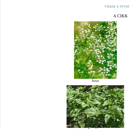
vissza a rova
A CIKK
Ánizs