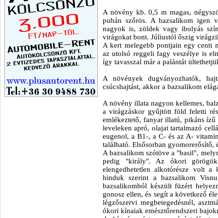
A növény kb. 0,5 m magas, négyszög
puhán szőrös. A bazsalikom igen vá
nagyok is, zöldek vagy ibolyás szín
virágokat bont. Júliustól őszig virágzi
A kert melegebb pontjain egy centi 
az utolsó reggeli fagy veszélye is el
így tavasszal már a palántát ültethetj
A növények dugványozhatók, hajtá
csúcshajtást, akkor a bazsalikom elá
A növény illata nagyon kellemes, balzs
a virágzáskor gyűjtött föld feletti r
emlékeztető, fanyar illatú, pikáns íz
leveleken apró, olajat tartalmazó cell
eugenol, a B1-, a C- és az A- vitami
található. Elsősorban gyomorerősítő, 
A bazsalikom szótöve a "basil", melyne
pedig "király". Az ókori görögök
elengedhetetlen alkotórésze volt a 
hinduk szerint a bazsalikom Visn
bazsalikomból készült füzért helyez
gonosz ellen, és segít a következő él
légzőszervi megbetegedésnél, asztm
ókori kínaiak emésztőrendszeri bajokn