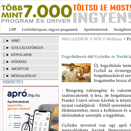
LHP
Letöltőközpont, ingyen programok
Apróhirdetések
Szolgáltat
MAGAZINOK
>
NŐI
>
Wellness
> Fo
APRÓ
SZOLGÁLTATÓBÁZIS
KÉPESLAPOK
Fogyiháború dúl Győzike és Norbi k
IDŐJÁRÁS
Új fogyókúrás term
ARCHÍVUM
Győző az óvszergyá
forgalmazásával sze
MÉDIAAJÁNLAT
forgalomba hozza di
HIRDETÉS
- Rengeteg zsírszegény és cukorm
szaloncukrunk is lesz, de forgalmazun
Frankó Csávó néven kávénk is készül
nyaral családjával. - Ebből szeretnénk
élelmiszereket, most a kolbászon és a
túrórudinkat szeretjük a legjobban.
Győzike terveivel van egy apró b
megvalósította hazánk fitneszgur