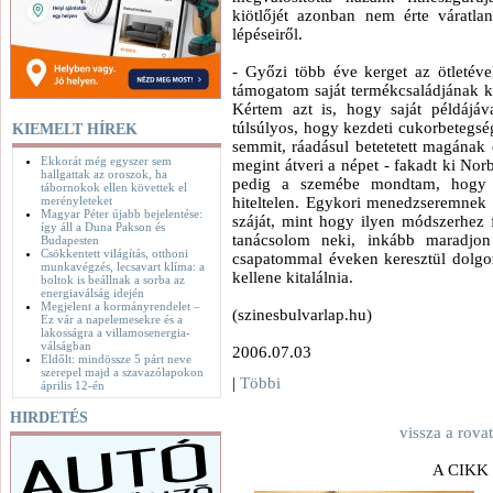
kiötlőjét azonban nem érte váratla
lépéseiről.
- Győzi több éve kerget az ötleté
támogatom saját termékcsaládjának ki
Kértem azt is, hogy saját példájáv
túlsúlyos, hogy kezdeti cukorbetegs
KIEMELT HÍREK
semmit, ráadásul betetetett magának
Ekkorát még egyszer sem
megint átveri a népet - fakadt ki Norb
hallgattak az oroszok, ha
pedig a szemébe mondtam, hogy 
tábornokok ellen követtek el
merényleteket
hiteltelen. Egykori menedzseremnek i
Magyar Péter újabb bejelentése:
száját, mint hogy ilyen módszerhez 
így áll a Duna Pakson és
tanácsolom neki, inkább maradjo
Budapesten
Csökkentett világítás, otthoni
csapatommal éveken keresztül dolgoz
munkavégzés, lecsavart klíma: a
kellene kitalálnia.
boltok is beállnak a sorba az
energiaválság idején
Megjelent a kormányrendelet –
(szinesbulvarlap.hu)
Ez vár a napelemesekre és a
lakosságra a villamosenergia-
válságban
2006.07.03
Eldőlt: mindössze 5 párt neve
szerepel majd a szavazólapokon
|
Többi
április 12-én
HIRDETÉS
vissza a rova
A CIKK