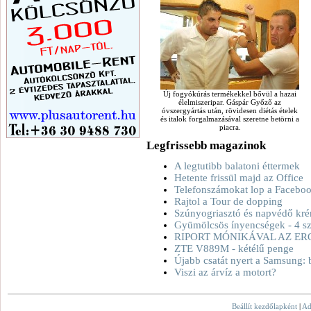
Új fogyókúrás termékekkel bővül a hazai
élelmiszeripar. Gáspár Győző az
óvszergyártás után, rövidesen diétás ételek
és italok forgalmazásával szeretne betörni a
piacra.
Legfrissebb magazinok
A legtutibb balatoni éttermek
Hetente frissül majd az Office
Telefonszámokat lop a Facebo
Rajtol a Tour de dopping
Szúnyogriasztó és napvédő kré
Gyümölcsös ínyencségek - 4 sz
RIPORT MÓNIKÁVAL AZ ER
ZTE V889M - kétélű penge
Újabb csatát nyert a Samsung: 
Viszi az árvíz a motort?
Beállít kezdőlapként
|
Ad