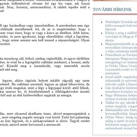
 hagymás kelbimbóval: olvassz fel egy kis vajat, adj hozzá
mát. Sózz, borsozz, szerecsendiózz. A raklett tepsibe tedd a
TOVÁBBI HÍREINK
üsd.
Sötétségbe borultak az
hátborzongató helyzet
kell egy barátodban vagy ismerősödben. A szerelemben sem úgy
lakosok
roblémák merülhetnek fel, de az is megtörténhet, hogy a
Kibújt a szög a zsákbó
nem veszi észre, hogy te vagy a kincs az életében. Jobb lenne,
vereségét és Magyar P
ódni, és azon igyekezni, hogy elterelődjön rólad a figyelem,
akarja
 az, hogy szinte semmit sem kell tenned a népszerűségért. Olyan
Megsemmisítették az a
bereket.
terrorállam drónanyaha
a teljes iszlamista hadif
Felszólítom az Európa
támogassa Magyarorsz
, ha mosolyog rád, bókol, esetleg csipkelődik, és egyre sűrűbben
energiafegyver hatásta
eleket, és vesd be a legrégebbi csábítási módszert, a hosszú, mély
írt Orbán Viktor Ursul
ejön! Kóstold meg a karambolát, vagy ismertebb nevén
LeyennekLevelet írt O
stól edd meg.
minisztere
Izrael újabb csapásoka
iszlamisták és szövetsé
n legyen, akkor rágózás helyett inkább rágcsálj egy szem
művelet zajlik Liban
eheleted. Ha csábítani szeretnél, legyen az ajkad bíborvörös, de
Irán dzsihádot hirdete
 úgy érzik magukat, mint a légy a légypapír körül: attól félnek,
muszlimot bosszúra sz
kat szerezz be, és körülnézhetnél a féldrágaköveket árusító
Nagy-Britannia belépet
lyből már az első kézbevételkor sugárzik az energia.
drámai fordulat történ
Találat ért egy iskolát
ember meghalt, renge
Rakétatalálat érte Dub
luxusszállodáját, láng
alán, mert olyannal akadhatsz össze, akivel megmozgatjátok a
Orbán Viktor: Amíg n
 is, mert rengeteg negatív energia vesz körül. Ezért hol pattanásig
addig a reptér és más h
 az őszi légynek, és a párkapcsolatod is zűrös. Tegyél rendet
befektetés magyar kéz
ertyát, amivel szinte bevonzod a szerencsét.
embereknek termel ha