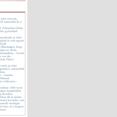
 iráni városok,
ről számoltak be a
l: Zelenszkij Orbán
éter győzelmét
merikaiak az iráni
jóját és vele együtt
lottát
i Bizottságot, hogy
ágot az ukrán
lanításában – levelet
a von der
rbán Viktor
t mért az iráni
geseikre, szárazföldi
onban
tt – minden
ólítanak
t a háborúra -
t
 Iránban: több tucat
tegen megsérültek
aj ikonikus
okban áll az épület
emzeti kormány van,
asonló stratégiai
en lesz, és a magyar
sznot