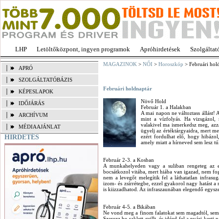
LHP
Letöltőközpont, ingyen programok
Apróhirdetések
Szolgáltat
MAGAZINOK
>
NŐI
>
Horoszkóp
> Februári hol
APRÓ
SZOLGÁLTATÓBÁZIS
Februári holdnaptár
KÉPESLAPOK
Növő Hold
IDŐJÁRÁS
Február 1. a Halakban
A mai napon ne változtass állást
ARCHÍVUM
mint a vízfolyás. Ha vizsgázol
valakivel ma ismerkedsz meg, azza
MÉDIAAJÁNLAT
ügyelj az értéktárgyaidra, mert 
HIRDETÉS
ezért fordulhat elő, hogy hibázo
amely miatt a hírneved sem lesz túl
Február 2-3. a Kosban
A munkahelyeden vagy a suliban rengeteg az el
bocsátkozol vitába, mert hiába van igazad, nem fog
nem a levegőt melegítik fel a láthatatlan infrasu
izom- és zsírrétegbe, ezzel gyakorol nagy hatást a
is kiizzadhatod. Az infraszaunában elegendő egyszer
Február 4-5. a Bikában
Ne vond meg a finom falatokat sem magadtól, sem az
Szerezz be raklett-grillt, és idézd fel a nyári kerti