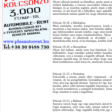
Olyan változás történik az életedben, amely miatt
történő átalakulás, a viszony szorosabbá válása m
hűséget, és az önzetlen segítést, amely miatt a l
szeretsz, és aki közel áll a lelkedhez, apró aján
ismerősödnek önként ajánld fel, hogy elkíséred egy o
Február 16-18. a Mérlegben
Menj színházba, moziba, hangversenyre, kezdj e
interneten a last minute utakat, mert hirtelen talál
egy fehérneműket árusító üzletbe, vagy nézz körül
hozzá őrülten szexi intim ruhadarabokhoz. Olyan
nehezen megy, és ellenkezik az elveiddel -, 
döntéshelyzetbe kerül, és ha hízelegsz, később sokk
Február 19-20. a Skorpióban
Olyan hírt hallasz, amely zene lesz füleidnek. C
hallottakért, hogy mindjárt sokkal többet beszélsz
változtatni, erre a mostani a legjobb időszak. Könn
sohasem tanultál meg. Itt lenne az ideje, hogy m
tibeti buddhizmus című könyvét, amelynek nemcsak 
Február 21-23. a Nyilasban
Fokozódik a stressz, amely ellen vitaminnal – 
vitamin, de ha pezsgőtabletta formájában juttato
vírus sem fog ágynak dönteni. Szerezz be egy karc
kerülni, akkor eddz hetente legalább háromszor, é
új, trendi termékeivel: a zsírégető krémekkel. Tart
hogy mindent te tudsz a legjobban.
Február 24-25. a Bakban
Annyira várod, hogy egy régi ismerősöd, akivel b
fogja megtenni, mert nem neki, hanem neked fon
helyett telefonálsz. Vagy legalább küldj neki egy 