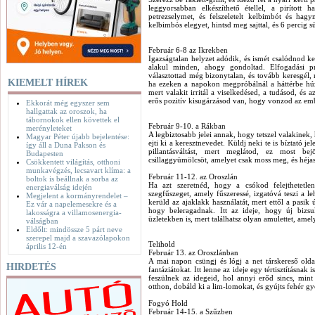
leggyorsabban elkészíthető étellel, a pirított
petrezselymet, és felszeletelt kelbimbót és hagy
kelbimbós elegyet, hintsd meg sajttal, és 6 percig s
Február 6-8 az Ikrekben
Igazságtalan helyzet adódik, és ismét csalódnod 
alakul minden, ahogy gondoltad. Elfogadási p
választottad még bizonytalan, és tovább keresgél, 
KIEMELT HÍREK
ha ezeken a napokon megpróbálnál a háttérbe húz
mert valakit irritál a viselkedésed, a tudásod, és
erős pozitív kisugárzásod van, hogy vonzod az em
Ekkorát még egyszer sem
hallgattak az oroszok, ha
tábornokok ellen követtek el
Február 9-10. a Rákban
merényleteket
A legbiztosabb jelei annak, hogy tetszel valakinek
Magyar Péter újabb bejelentése:
ejti ki a keresztnevedet. Küldj neki te is bíztató j
így áll a Duna Pakson és
pillantásváltást, mert meglátod, ez most b
Budapesten
csillaggyümölcsöt, amelyet csak moss meg, és héja
Csökkentett világítás, otthoni
munkavégzés, lecsavart klíma: a
Február 11-12. az Oroszlán
boltok is beállnak a sorba az
Ha azt szeretnéd, hogy a csókod felejthetetle
energiaválság idején
szegfűszeget, amely fűszeressé, izgatóvá teszi a l
Megjelent a kormányrendelet –
kerüld az ajaklakk használatát, mert ettől a pasik
Ez vár a napelemesekre és a
hogy beleragadnak. Itt az ideje, hogy új bizsu
lakosságra a villamosenergia-
üzletekben is, mert találhatsz olyan amulettet, ame
válságban
Eldőlt: mindössze 5 párt neve
szerepel majd a szavazólapokon
Telihold
április 12-én
Február 13. az Oroszlánban
A mai napon csüngj és lógj a net társkereső old
HIRDETÉS
fantáziátokat. Itt lenne az ideje egy tértisztításnak
feszülnek az idegeid, hol annyi erőd sincs, mint
otthon, dobáld ki a lim-lomokat, és gyújts fehér gy
Fogyó Hold
Február 14-15. a Szűzben