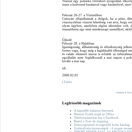
Viszont egy pohárka vörösbort nyugodtan elkortyo
össze a kedvesed barátaival vagy barátnőivel, mert
Február 26-27. a Vízöntőben
Csúnyán elfajulhatnak a dolgok, ha a pénz, ille
viszonyokban viszont lehetőség van arra, hogy ren
olyan ügyben, amelyben régóta sikertelen volt, 
összejöhetsz egy nem mindennapi személlyel, akitő
Újhold
Február 28. a Halakban
Igazságosság, állhatatosság és előzékenység jelle
fontos vagy, hogy még a legádázabb ellenséged sem 
és valaki elismerő szavai is erősítik az önbizalma
egyáltalán nem foglalkoznál a mai napon a politi
kiváló a mai nap.
nlc
2006.02.01
|
Többi
vissza a ro
Legfrissebb magazinok
A legtutibb balatoni éttermek
Hetente frissül majd az Office
Telefonszámokat lop a Facebook
Rajtol a Tour de dopping
Szúnyogriasztó és napvédő krém házilag
Gyümölcsös ínyencségek - 4 szuper recept
RIPORT MÓNIKÁVAL AZ EROTIKA VI