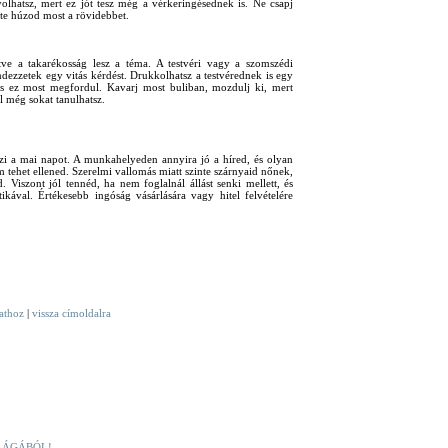
lhatsz, mert ez jót tesz még a vérkeringésednek is. Ne csapj
 te húzod most a rövidebbet.
tve a takarékosság lesz a téma. A testvéri vagy a szomszédi
dezzetek egy vitás kérdést. Drukkolhatsz a testvérednek is egy
és ez most megfordul. Kavarj most buliban, mozdulj ki, mert
l még sokat tanulhatsz.
mzi a mai napot. A munkahelyeden annyira jó a híred, és olyan
tehet ellened. Szerelmi vallomás miatt szinte szárnyaid nőnek,
d. Viszont jól tennéd, ha nem foglalnál állást senki mellett, és
kával. Értékesebb ingóság vásárlására vagy hitel felvételére
vathoz
|
vissza címoldalra
LÁGÁBÓL!