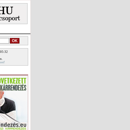
 05:32
n.
pot!