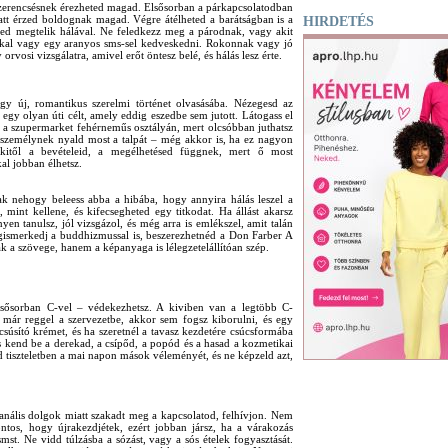
 szerencsésnek érezheted magad. Elsősorban a párkapcsolatodban
iatt érzed boldognak magad. Végre átélheted a barátságban is a
HIRDETÉS
elked megtelik hálával. Ne feledkezz meg a párodnak, vagy akit
dékkal vagy egy aranyos sms-sel kedveskedni. Rokonnak vagy jó
rvosi vizsgálatra, amivel erőt öntesz belé, és hálás lesz érte.
gy új, romantikus szerelmi történet olvasásába. Nézegesd az
sz egy olyan úti célt, amely eddig eszedbe sem jutott. Látogass el
 a szupermarket fehérneműs osztályán, mert olcsóbban juthatsz
 személynek nyald most a talpát – még akkor is, ha ez nagyon
akitől a bevételeid, a megélhetésed függnek, mert ő most
al jobban élhetsz.
sak nehogy beleess abba a hibába, hogy annyira hálás leszel a
, mint kellene, és kifecsegheted egy titkodat. Ha állást akarsz
yen tanulsz, jól vizsgázol, és még arra is emlékszel, amit talán
egismerkedj a buddhizmussal is, beszerezhetnéd a Don Farber A
a szövege, hanem a képanyaga is lélegzetelállítóan szép.
elsősorban C-vel – védekezhetsz. A kiviben van a legtöbb C-
d már reggel a szervezetbe, akkor sem fogsz kiborulni, és egy
súsító krémet, és ha szeretnél a tavasz kezdetére csúcsformába
s kend be a derekad, a csípőd, a popód és a hasad a kozmetikai
sd tiszteletben a mai napon mások véleményét, és ne képzeld azt,
anális dolgok miatt szakadt meg a kapcsolatod, felhívjon. Nem
tos, hogy újrakezdjétek, ezért jobban jársz, ha a várakozás
smst. Ne vidd túlzásba a sózást, vagy a sós ételek fogyasztását.