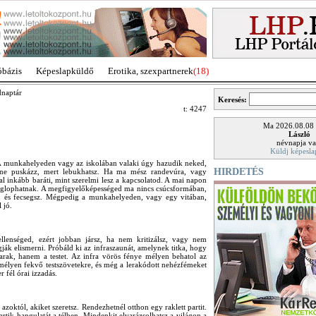
óbázis
Képeslapküldő
Erotika, szexpartnerek
(18)
dnaptár
Keresés:
t: 4247
Ma 2026.08.08
László
névnapja va
Küldj képesla
! A munkahelyeden vagy az iskolában valaki úgy hazudik neked,
HIRDETÉS
, ne puskázz, mert lebukhatsz. Ha ma mész randevúra, vagy
l inkább baráti, mint szerelmi lesz a kapcsolatod. A mai napon
meglophatnak. A megfigyelőképességed ma nincs csúcsformában,
l, és fecsegsz. Mégpedig a munkahelyeden, vagy egy vitában,
 jó.
lenséged, ezért jobban jársz, ha nem kritizálsz, vagy nem
ják elismerni. Próbáld ki az infraszaunát, amelynek titka, hogy
garak, hanem a testet. Az infra vörös fénye mélyen behatol az
 mélyen fekvő testszövetekre, és még a lerakódott nehézfémeket
 fél órai izzadás.
októl, akiket szeretsz. Rendezhetnél otthon egy raklett partit.
 partik hangulatát a télben. Mindenkit elvarázsolhatsz a világon a