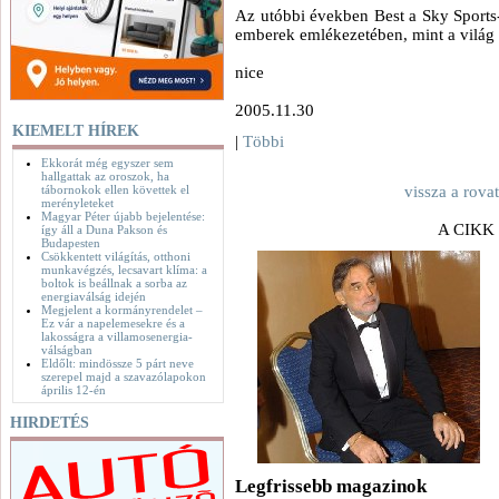
Az utóbbi években Best a Sky Sports
emberek emlékezetében, mint a világ 
nice
2005.11.30
KIEMELT HÍREK
|
Többi
Ekkorát még egyszer sem
hallgattak az oroszok, ha
tábornokok ellen követtek el
vissza a rova
merényleteket
Magyar Péter újabb bejelentése:
A CIKK
így áll a Duna Pakson és
Budapesten
Csökkentett világítás, otthoni
munkavégzés, lecsavart klíma: a
boltok is beállnak a sorba az
energiaválság idején
Megjelent a kormányrendelet –
Ez vár a napelemesekre és a
lakosságra a villamosenergia-
válságban
Eldőlt: mindössze 5 párt neve
szerepel majd a szavazólapokon
április 12-én
HIRDETÉS
Legfrissebb magazinok