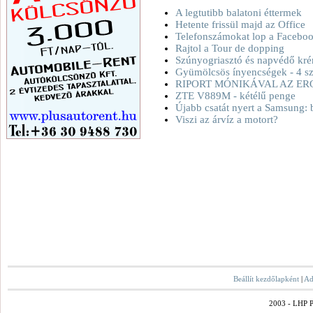
A legtutibb balatoni éttermek
Hetente frissül majd az Office
Telefonszámokat lop a Facebo
Rajtol a Tour de dopping
Szúnyogriasztó és napvédő kré
Gyümölcsös ínyencségek - 4 sz
RIPORT MÓNIKÁVAL AZ ER
ZTE V889M - kétélű penge
Újabb csatát nyert a Samsung: 
Viszi az árvíz a motort?
Beállít kezdőlapként
|
Ad
2003 - LHP Po