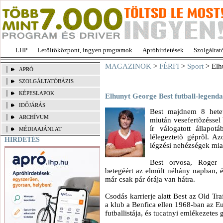
LHP
Letöltőközpont, ingyen programok
Apróhirdetések
Szolgáltat
MAGAZINOK
>
FÉRFI
>
Sport
> Elh
APRÓ
SZOLGÁLTATÓBÁZIS
KÉPESLAPOK
Elhunyt George Best futball-legenda
IDŐJÁRÁS
Best majdnem 8 hetet
ARCHÍVUM
miután vesefertõzéssel 
ír válogatott állapot
MÉDIAAJÁNLAT
lélegeztetõ géprõl. Az
HIRDETÉS
légzési nehézségek miat
Best orvosa, Roger 
betegéért az elmúlt néhány napban, é
már csak pár órája van hátra.
Csodás karrierje alatt Best az Old Tra
a klub a Benfica ellen 1968-ban az E
futballistája, és tucatnyi emlékezetes gó