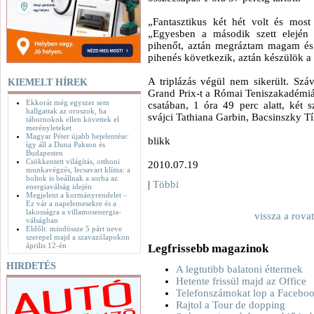
„Fantasztikus két hét volt és mo
„Egyesben a második szett elején k
pihenőt, aztán megráztam magam és 
pihenés következik, aztán készülök a
A triplázás végül nem sikerült. Sz
KIEMELT HÍREK
Grand Prix-t a Római Teniszakadémi
Ekkorát még egyszer sem
csatában, 1 óra 49 perc alatt, két s
hallgattak az oroszok, ha
svájci Tathiana Garbin, Bacsinszky Tí
tábornokok ellen követtek el
merényleteket
Magyar Péter újabb bejelentése:
blikk
így áll a Duna Pakson és
Budapesten
Csökkentett világítás, otthoni
2010.07.19
munkavégzés, lecsavart klíma: a
boltok is beállnak a sorba az
|
Többi
energiaválság idején
Megjelent a kormányrendelet –
Ez vár a napelemesekre és a
lakosságra a villamosenergia-
vissza a rova
válságban
Eldőlt: mindössze 5 párt neve
szerepel majd a szavazólapokon
április 12-én
Legfrissebb magazinok
HIRDETÉS
A legtutibb balatoni éttermek
Hetente frissül majd az Office
Telefonszámokat lop a Facebo
Rajtol a Tour de dopping