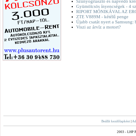
Szúnyogriasztó és napvédő kré
Gyümölcsös ínyencségek - 4 sz
RIPORT MÓNIKÁVAL AZ ER
ZTE V889M - kétélű penge
Újabb csatát nyert a Samsung: 
Viszi az árvíz a motort?
Beállít kezdőlapként
|
Ad
2003 - LHP Po