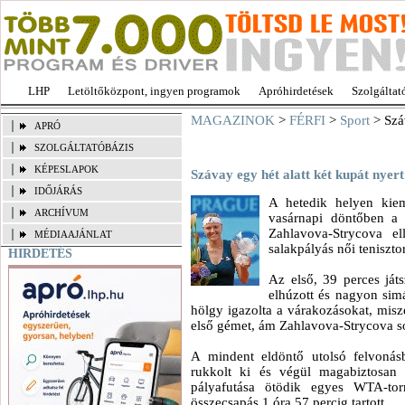
LHP
Letöltőközpont, ingyen programok
Apróhirdetések
Szolgáltat
MAGAZINOK
>
FÉRFI
>
Sport
> Száv
APRÓ
SZOLGÁLTATÓBÁZIS
KÉPESLAPOK
Szávay egy hét alatt két kupát nyert
IDŐJÁRÁS
A hetedik helyen kiem
ARCHÍVUM
vasárnapi döntőben a 
Zahlavova-Strycova el
MÉDIAAJÁNLAT
salakpályás női teniszto
HIRDETÉS
Az első, 39 perces já
elhúzott és nagyon simá
hölgy igazolta a várakozásokat, mis
első gémet, ám Zahlavova-Strycova sor
A mindent eldöntő utolsó felvonás
rukkolt ki és végül magabiztosan 
pályafutása ötödik egyes WTA-tor
összecsapás 1 óra 57 percig tartott.