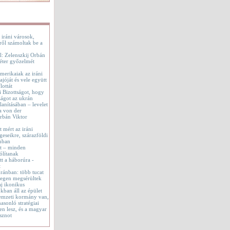
 iráni városok,
ről számoltak be a
l: Zelenszkij Orbán
éter győzelmét
merikaiak az iráni
jóját és vele együtt
lottát
i Bizottságot, hogy
ágot az ukrán
lanításában – levelet
a von der
rbán Viktor
t mért az iráni
geseikre, szárazföldi
onban
tt – minden
ólítanak
t a háborúra -
t
 Iránban: több tucat
tegen megsérültek
aj ikonikus
okban áll az épület
emzeti kormány van,
asonló stratégiai
en lesz, és a magyar
sznot