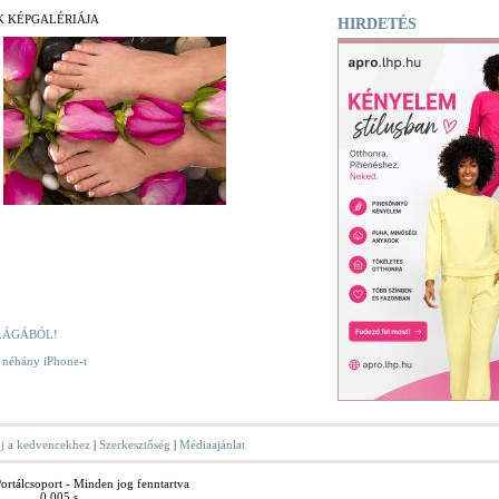
K KÉPGALÉRIÁJA
HIRDETÉS
LÁGÁBÓL!
k néhány iPhone-t
j a kedvencekhez
|
Szerkesztőség
|
Médiaajánlat
rtálcsoport - Minden jog fenntartva
0.005 s