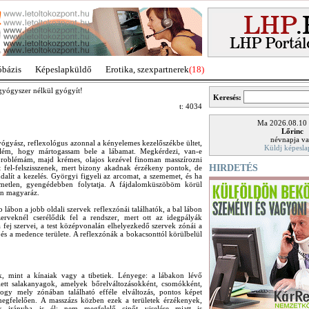
óbázis
Képeslapküldő
Erotika, szexpartnerek
(18)
gyógyszer nélkül gyógyít!
Keresés:
t: 4034
Ma 2026.08.10
Lőrinc
névnapja va
ógyász, reflexológus azonnal a kényelemes kezelőszékbe ültet,
Küldj képesla
 elém, hogy mártogassam bele a lábamat. Megkérdezi, van-e
problémám, majd krémes, olajos kezével finoman masszírozni
HIRDETÉS
t fel-felszisszenek, mert bizony akadnak érzékeny pontok, de
dalít a kezelés. Györgyi figyeli az arcomat, a szememet, és ha
lemetlen, gyengédebben folytatja. A fájdalomküszöböm körül
en magyaráz.
b lábon a jobb oldali szervek reflexzónái találhatók, a bal lábon
erveknél cserélődik fel a rendszer, mert ott az idegpályák
 fej szervei, a test középvonalán elhelyezkedő szervek zónái a
ő és a medence területe. A reflexzónák a bokacsonttól körülbelül
, mint a kínaiak vagy a tibetiek. Lényege: a lábakon lévő
ett salakanyagok, amelyek bőrelváltozásokként, csomókként,
ogy mely zónában található efféle elváltozás, pontos képet
egfelelően. A masszázs közben ezek a területek érzékenyek,
k irányba is él: nem megfelelő cipőt viselése miatt is