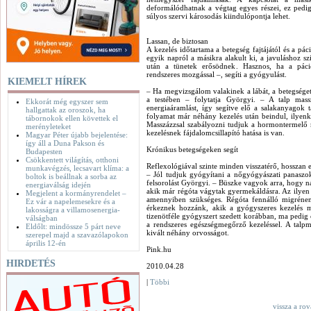
deformálódhatnak a végtag egyes részei, ez pedi
súlyos szervi károsodás kiindulópontja lehet.
Lassan, de biztosan
A kezelés időtartama a betegség fajtájától és a pá
egyik napról a másikra alakult ki, a javuláshoz sz
után a tünetek erősödnek. Hasznos, ha a pácie
rendszeres mozgással –, segíti a gyógyulást.
KIEMELT HÍREK
– Ha megvizsgálom valakinek a lábát, a betegség
a testében – folytatja Györgyi. – A talp massz
Ekkorát még egyszer sem
energiaáramlást, így segítve elő a salakanyagok tá
hallgattak az oroszok, ha
folyamat már néhány kezelés után beindul, ilyenko
tábornokok ellen követtek el
Masszázzsal szabályozni tudjuk a hormontermelő
merényleteket
kezelésnek fájdalomcsillapító hatása is van.
Magyar Péter újabb bejelentése:
így áll a Duna Pakson és
Krónikus betegségeken segít
Budapesten
Csökkentett világítás, otthoni
Reflexológiával szinte minden visszatérő, hosszan 
munkavégzés, lecsavart klíma: a
– Jól tudjuk gyógyítani a nőgyógyászati panaszok
boltok is beállnak a sorba az
felsorolást Györgyi. – Büszke vagyok arra, hogy ná
energiaválság idején
akik már régóta vágytak gyermekáldásra. Az ilyen
Megjelent a kormányrendelet –
amennyiben szükséges. Régóta fennálló migrénen, 
Ez vár a napelemesekre és a
érkeznek hozzánk, akik a gyógyszeres kezelés me
lakosságra a villamosenergia-
tizenötféle gyógyszert szedett korábban, ma pedig o
válságban
a rendszeres egészségmegőrző kezeléssel. A talp
Eldőlt: mindössze 5 párt neve
kivált néhány orvosságot.
szerepel majd a szavazólapokon
április 12-én
Pink.hu
HIRDETÉS
2010.04.28
|
Többi
vissza a ro