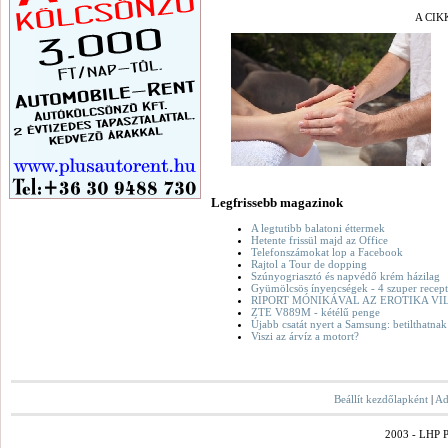
A CIK
Legfrissebb magazinok
A legtutibb balatoni éttermek
Hetente frissül majd az Office
Telefonszámokat lop a Facebook
Rajtol a Tour de dopping
Szúnyogriasztó és napvédő krém házilag
Gyümölcsös ínyencségek - 4 szuper recept
RIPORT MÓNIKÁVAL AZ EROTIKA VI
ZTE V889M - kétélű penge
Újabb csatát nyert a Samsung: betilthatna
Viszi az árvíz a motort?
Beállít kezdőlapként
|
Ad
2003 - LHP Po