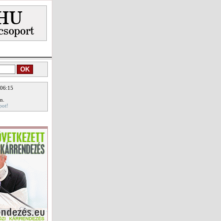
 06:15
n.
pot!