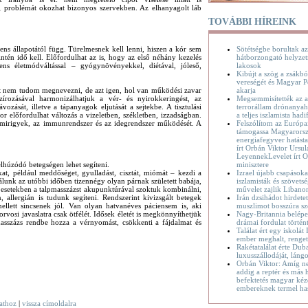
g problémát okozhat bizonyos szervekben. Az elhanyagolt láb
TOVÁBBI HÍREINK
Sötétségbe borultak az
ciens állapotától függ. Türelmesnek kell lenni, hiszen a kór sem
hátborzongató helyzet
intén idő kell. Előfordulhat az is, hogy az első néhány kezelés
lakosok
ns életmódváltással – gyógynövényekkel, diétával, jóleső,
Kibújt a szög a zsákbó
vereségét és Magyar P
akarja
et nem tudom megnevezni, de azt igen, hol van működési zavar
Megsemmisítették az a
írozásával harmonizálhatjuk a vér- és nyirokkeringést, az
terrorállam drónanyaha
vozását, illetve a tápanyagok eljutását a sejtekbe. A tisztulási
a teljes iszlamista hadif
r előfordulhat változás a vizeletben, székletben, izzadságban.
Felszólítom az Európa
 mirigyek, az immunrendszer és az idegrendszer működését. A
támogassa Magyarorsz
energiafegyver hatásta
írt Orbán Viktor Ursul
LeyennekLevelet írt O
minisztere
elhúzódó betegségen lehet segíteni.
Izrael újabb csapásoka
at, például meddőséget, gyulladást, cisztát, miómát – kezdi a
iszlamisták és szövetsé
lunk az utóbbi időben tizennégy olyan párnak született babája,
művelet zajlik Liban
 esetekben a talpmasszázst akupunktúrával szoktuk kombinálni,
Irán dzsihádot hirdete
allergián is tudunk segíteni. Rendszerint kivizsgált betegek
muszlimot bosszúra sz
llett sincsenek jól. Van olyan hatvanéves páciensem is, aki
Nagy-Britannia belépet
rvosi javaslatra csak ötfélét. Idősek életét is megkönnyíthetjük
drámai fordulat történ
masszázs rendbe hozza a vérnyomást, csökkenti a fájdalmat és
Találat ért egy iskolát
ember meghalt, renge
Rakétatalálat érte Dub
luxusszállodáját, láng
Orbán Viktor: Amíg n
addig a reptér és más h
befektetés magyar kéz
embereknek termel ha
vathoz
|
vissza címoldalra