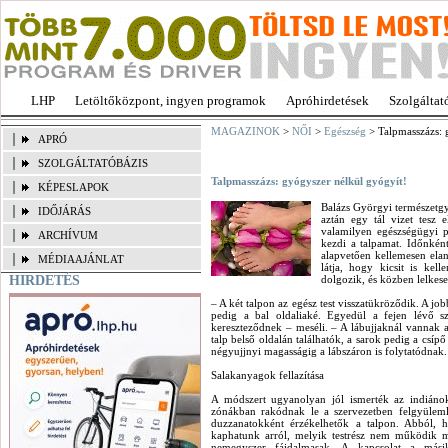
LHP
Letöltőközpont, ingyen programok
Apróhirdetések
Szolgáltat
MAGAZINOK
>
NŐI
>
Egészség
> Talpmasszázs: 
APRÓ
SZOLGÁLTATÓBÁZIS
Talpmasszázs: gyógyszer nélkül gyógyít!
KÉPESLAPOK
Balázs Györgyi természetgy
IDŐJÁRÁS
aztán egy tál vizet tesz
valamilyen egészségügyi 
ARCHÍVUM
kezdi a talpamat. Időnkén
alapvetően kellemesen elan
MÉDIAAJÁNLAT
látja, hogy kicsit is kel
HIRDETÉS
dolgozik, és közben lelkes
– A két talpon az egész test visszatükröződik. A job
pedig a bal oldaliaké. Egyedül a fejen lévő sz
kereszteződnek – meséli. – A lábujjaknál vannak a
talp belső oldalán találhatók, a sarok pedig a csíp
négyujjnyi magasságig a lábszáron is folytatódnak.
Salakanyagok fellazítása
A módszert ugyanolyan jól ismerték az indiánok
zónákban rakódnak le a szervezetben felgyüleml
duzzanatokként érzékelhetők a talpon. Abból, h
kaphatunk arról, melyik testrész nem működik m
nemegyszer fájdalmasak. A kapcsolat a mási