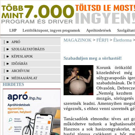
LHP
Letöltőközpont, ingyen programok
Apróhirdetések
Szolgáltat
MAGAZINOK
>
FÉRFI
>
Életforma
>
APRÓ
SZOLGÁLTATÓBÁZIS
KÉPESLAPOK
Szabaduljon meg a sörhastól!
IDŐJÁRÁS
Korunk örökzöld
ARCHÍVUM
közeledtével még 
súlygyarapodás igen
MÉDIAAJÁNLAT
szabadulnának. De 
HIRDETÉS
Olvasónk, Debreczen
„Nemrég kezdtem e
mozgás, sörözgetés 
szeretnék leadni. Amennyiben megol
végeznék, s ehhez venni szeretnék gép
Tanácsadónk elmondta: téves azt gon
működtetve tudunk a leghatásosab
Hasznos a sok hasizomgyakorlat, m
hasfal tónusa csökkenti a bőr me