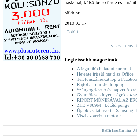
hasizmai, külső-belső ferde és harán
blikk.hu
2010.03.17
|
Többi
vissza a rova
Legfrissebb magazinok
A legtutibb balatoni éttermek
Hetente frissül majd az Office
Telefonszámokat lop a Facebo
Rajtol a Tour de dopping
Szúnyogriasztó és napvédő kré
Gyümölcsös ínyencségek - 4 sz
RIPORT MÓNIKÁVAL AZ ER
ZTE V889M - kétélű penge
Újabb csatát nyert a Samsung: 
Viszi az árvíz a motort?
Beállít kezdőlapként
|
Ad