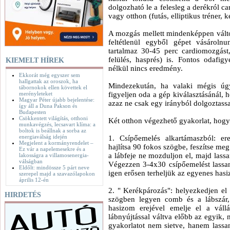
dolgozható le a felesleg a derékról 
vagy otthon (futás, elliptikus tréner, 
A mozgás mellett mindenképpen változt
feltétlenül egyből gépet vásárol
tartalmaz 30-45 perc cardiomozgást,
felülés, hasprés) is. Fontos odafigy
KIEMELT HÍREK
nélkül nincs eredmény.
Ekkorát még egyszer sem
hallgattak az oroszok, ha
Mindezekután, ha valaki mégis úgy
tábornokok ellen követtek el
merényleteket
figyeljen oda a gép kiválasztásánál, 
Magyar Péter újabb bejelentése:
azaz ne csak egy irányból dolgoztass
így áll a Duna Pakson és
Budapesten
Csökkentett világítás, otthoni
Két otthon végezhető gyakorlat, hogy 
munkavégzés, lecsavart klíma: a
boltok is beállnak a sorba az
energiaválság idején
1. Csípőemelés alkartámaszból: er
Megjelent a kormányrendelet –
hajlítsa 90 fokos szögbe, feszítse me
Ez vár a napelemesekre és a
a lábfeje ne mozduljon el, majd lassa
lakosságra a villamosenergia-
válságban
Végezzen 3-4x30 csípőemelést lassan
Eldőlt: mindössze 5 párt neve
igen erősen terheljük az egyenes hasi
szerepel majd a szavazólapokon
április 12-én
2. " Kerékpározás": helyezkedjen el 
HIRDETÉS
szögben legyen comb és a lábszár,
hasizom erejével emelje el a vállá
lábnyújtással váltva előbb az egyik, 
gyakorlatot nem sietve, hanem lassan