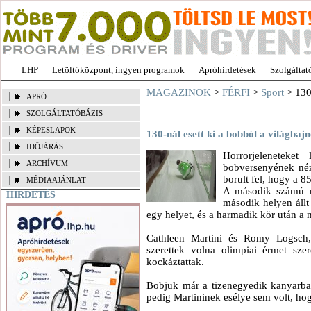
LHP
Letöltőközpont, ingyen programok
Apróhirdetések
Szolgáltat
MAGAZINOK
>
FÉRFI
>
Sport
> 130-
APRÓ
SZOLGÁLTATÓBÁZIS
KÉPESLAPOK
130-nál esett ki a bobból a világbaj
IDŐJÁRÁS
Horrorjeleneteket
ARCHÍVUM
bobversenyének né
borult fel, hogy a 85
MÉDIAAJÁNLAT
A második számú n
HIRDETÉS
második helyen állt
egy helyet, és a harmadik kör után a 
Cathleen Martini és Romy Logsch,
szerettek volna olimpiai érmet szer
kockáztattak.
Bobjuk már a tizenegyedik kanyarban
pedig Martininek esélye sem volt, hogy 