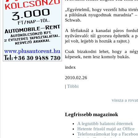
„Egyértelmű, hogy vezetői hiba történ
a pilótának nyugodtnak maradnia” –
Schwab.
A férfiaknál a kanadai páros fordul
nyilvánvaló: túl gyorsra építették a 
jel volt, lejjebb is hozták a rajtot.)
Csak bizakodni lehet, hogy a nég
képesek, nem lesz komoly bukás.
index
2010.02.26
|
Többi
vissza a rova
Legfrissebb magazinok
A legtutibb balatoni éttermek
Hetente frissül majd az Office
Telefonszámokat lop a Facebo