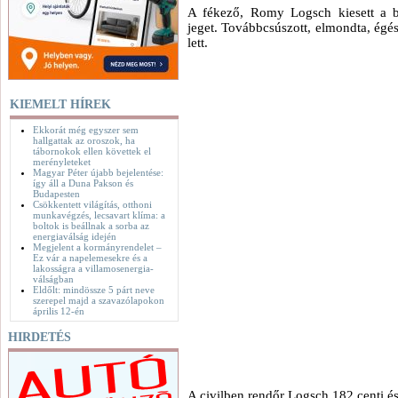
A fékező, Romy Logsch kiesett a b
jeget. Továbbcsúszott, elmondta, égé
lett.
KIEMELT HÍREK
Ekkorát még egyszer sem
hallgattak az oroszok, ha
tábornokok ellen követtek el
merényleteket
Magyar Péter újabb bejelentése:
így áll a Duna Pakson és
Budapesten
Csökkentett világítás, otthoni
munkavégzés, lecsavart klíma: a
boltok is beállnak a sorba az
energiaválság idején
Megjelent a kormányrendelet –
Ez vár a napelemesekre és a
lakosságra a villamosenergia-
válságban
Eldőlt: mindössze 5 párt neve
szerepel majd a szavazólapokon
április 12-én
HIRDETÉS
A civilben rendőr Logsch 182 centi és