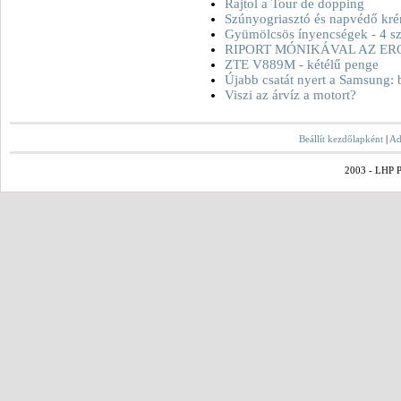
Rajtol a Tour de dopping
Szúnyogriasztó és napvédő kré
Gyümölcsös ínyencségek - 4 sz
RIPORT MÓNIKÁVAL AZ ER
ZTE V889M - kétélű penge
Újabb csatát nyert a Samsung: 
Viszi az árvíz a motort?
Beállít kezdőlapként
|
Ad
2003 - LHP Po