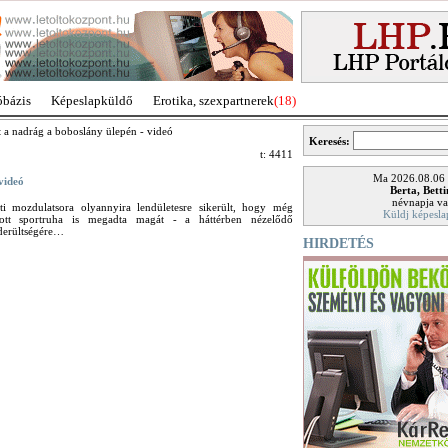
óbázis
Képeslapküldő
Erotika, szexpartnerek
(18)
t a nadrág a boboslány ülepén - videó
Keresés:
t: 4411
Ma 2026.08.06
videó
Berta, Bett
névnapja va
ti mozdulatsora olyannyira lendületesre sikerült, hogy még
Küldj képesla
rtott sportruha is megadta magát - a háttérben nézelődő
derültségére…
HIRDETÉS