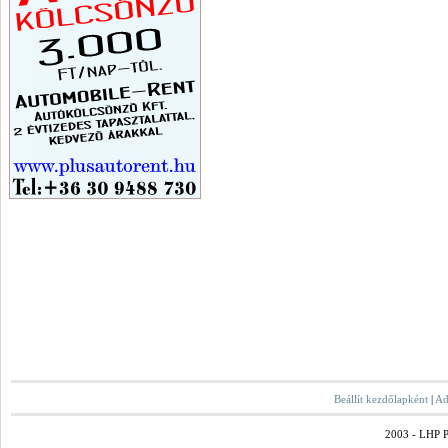
Beállít kezdőlapként
|
Ad
2003 - LHP Po