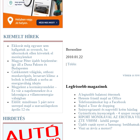
KIEMELT HÍREK
Ekkorát még egyszer sem
hallgattak az oroszok, ha
Borsonline
tábornokok ellen követtek el
merényleteket
2010.01.22
Magyar Péter újabb bejelentése:
|
Többi
így áll a Duna Pakson és
Budapesten
Csökkentett világítás, otthoni
vissza a ro
munkavégzés, lecsavart klíma: a
boltok is beállnak a sorba az
energiaválság idején
Legfrissebb magazinok
Megjelent a kormányrendelet –
Ez vár a napelemesekre és a
lakosságra a villamosenergia-
A legtutibb balatoni éttermek
válságban
Hetente frissül majd az Office
Eldőlt: mindössze 5 párt neve
Telefonszámokat lop a Facebook
szerepel majd a szavazólapokon
Rajtol a Tour de dopping
április 12-én
Szúnyogriasztó és napvédő krém házilag
Gyümölcsös ínyencségek - 4 szuper recept
RIPORT MÓNIKÁVAL AZ EROTIKA VI
HIRDETÉS
ZTE V889M - kétélű penge
Újabb csatát nyert a Samsung: betilthatna
Viszi az árvíz a motort?