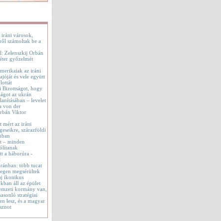
 iráni városok,
ről számoltak be a
l: Zelenszkij Orbán
éter győzelmét
merikaiak az iráni
jóját és vele együtt
lottát
i Bizottságot, hogy
ágot az ukrán
lanításában – levelet
a von der
rbán Viktor
t mért az iráni
geseikre, szárazföldi
onban
tt – minden
ólítanak
t a háborúra -
t
 Iránban: több tucat
tegen megsérültek
aj ikonikus
okban áll az épület
emzeti kormány van,
asonló stratégiai
en lesz, és a magyar
sznot