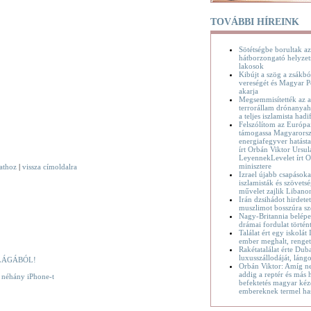
TOVÁBBI HÍREINK
Sötétségbe borultak az
hátborzongató helyzet
lakosok
Kibújt a szög a zsákbó
vereségét és Magyar P
akarja
Megsemmisítették az a
terrorállam drónanyaha
a teljes iszlamista hadif
Felszólítom az Európa
támogassa Magyarorsz
energiafegyver hatásta
írt Orbán Viktor Ursul
LeyennekLevelet írt O
minisztere
vathoz
|
vissza címoldalra
Izrael újabb csapásoka
iszlamisták és szövetsé
művelet zajlik Liban
Irán dzsihádot hirdete
muszlimot bosszúra sz
Nagy-Britannia belépet
drámai fordulat történ
Találat ért egy iskolát
ember meghalt, renge
Rakétatalálat érte Dub
luxusszállodáját, láng
LÁGÁBÓL!
Orbán Viktor: Amíg n
addig a reptér és más h
k néhány iPhone-t
befektetés magyar kéz
embereknek termel ha