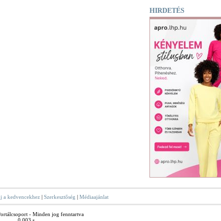
HIRDETÉS
j a kedvencekhez
|
Szerkesztőség
|
Médiaajánlat
rtálcsoport - Minden jog fenntartva
0.003 s