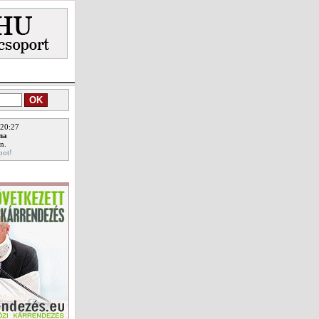
 20:27
ina
n.
pot!