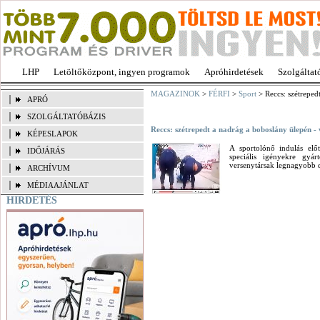
LHP
Letöltőközpont, ingyen programok
Apróhirdetések
Szolgáltat
MAGAZINOK
>
FÉRFI
>
Sport
> Reccs: szétreped
APRÓ
SZOLGÁLTATÓBÁZIS
Reccs: szétrepedt a nadrág a boboslány ülepén - 
KÉPESLAPOK
A sportolónő indulás előt
IDŐJÁRÁS
speciális igényekre gyá
versenytársak legnagyobb 
ARCHÍVUM
MÉDIAAJÁNLAT
HIRDETÉS