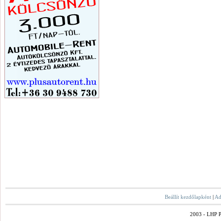
Beállít kezdőlapként
|
Ad
2003 - LHP Po