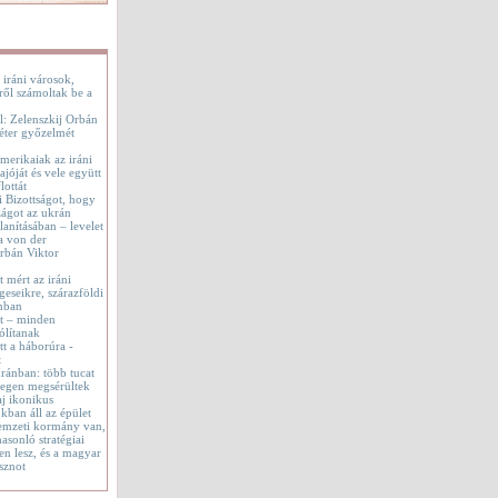
 iráni városok,
ről számoltak be a
l: Zelenszkij Orbán
éter győzelmét
merikaiak az iráni
jóját és vele együtt
lottát
i Bizottságot, hogy
ágot az ukrán
lanításában – levelet
a von der
rbán Viktor
t mért az iráni
geseikre, szárazföldi
onban
tt – minden
ólítanak
t a háborúra -
t
 Iránban: több tucat
tegen megsérültek
aj ikonikus
okban áll az épület
emzeti kormány van,
asonló stratégiai
en lesz, és a magyar
sznot