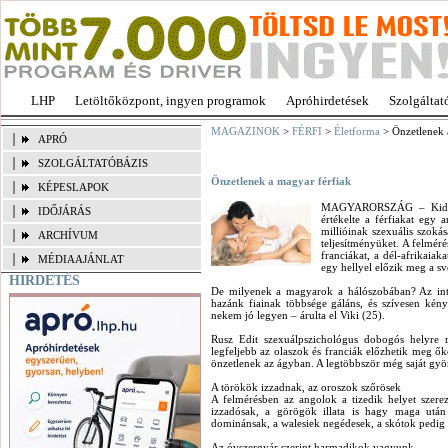
LHP
Letöltőközpont, ingyen programok
Apróhirdetések
Szolgáltat
MAGAZINOK
>
FÉRFI
>
Életforma
> Önzetlenek 
APRÓ
SZOLGÁLTATÓBÁZIS
Önzetlenek a magyar férfiak
KÉPESLAPOK
MAGYARORSZÁG – Kiderült
IDŐJÁRÁS
értékelte a férfiakat egy 
millióinak szexuális szokás
ARCHÍVUM
teljesítményüket. A felmér
franciákat, a dél-afrikaia
MÉDIAAJÁNLAT
egy hellyel előzik meg a sv
HIRDETÉS
De milyenek a magyarok a hálószobában? Az inte
hazánk fiainak többsége gáláns, és szívesen kény
nekem jó legyen – árulta el Viki (25).
Rusz Edit szexuálpszichológus dobogós helyre r
legfeljebb az olaszok és franciák előzhetik meg őke
önzetlenek az ágyban. A legtöbbször még saját gyö
A törökök izzadnak, az oroszok szőrösek
A felmérésben az angolok a tizedik helyet szer
izzadósak, a görögök illata is hagy maga után
dominánsak, a walesiek negédesek, a skótok pedig
Az óvszergyár szerint harmadikok vagyunk