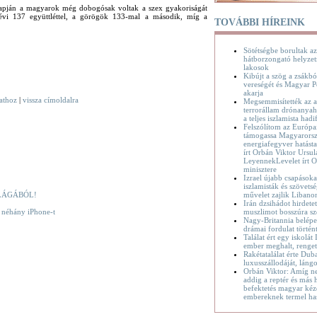
apján a magyarok még dobogósak voltak a szex gyakoriságát
k évi 137 együttléttel, a görögök 133-mal a második, míg a
TOVÁBBI HÍREINK
Sötétségbe borultak az
hátborzongató helyzet
lakosok
Kibújt a szög a zsákbó
vereségét és Magyar P
akarja
vathoz
|
vissza címoldalra
Megsemmisítették az a
terrorállam drónanyaha
a teljes iszlamista hadif
Felszólítom az Európa
támogassa Magyarorsz
energiafegyver hatásta
írt Orbán Viktor Ursul
LeyennekLevelet írt O
minisztere
Izrael újabb csapásoka
iszlamisták és szövetsé
művelet zajlik Liban
LÁGÁBÓL!
Irán dzsihádot hirdete
muszlimot bosszúra sz
k néhány iPhone-t
Nagy-Britannia belépet
drámai fordulat történ
Találat ért egy iskolát
ember meghalt, renge
Rakétatalálat érte Dub
luxusszállodáját, láng
Orbán Viktor: Amíg n
addig a reptér és más h
befektetés magyar kéz
embereknek termel ha