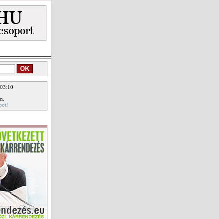
 03:10
n.
pot!