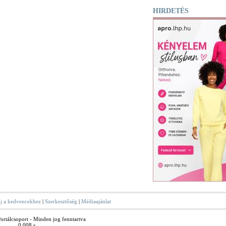
HIRDETÉS
j a kedvencekhez
|
Szerkesztőség
|
Médiaajánlat
rtálcsoport - Minden jog fenntartva
0.008 s