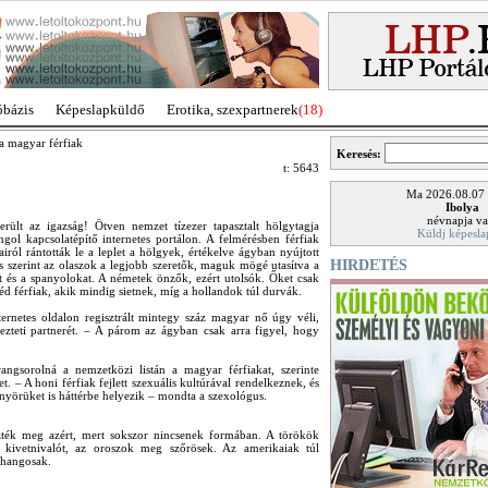
óbázis
Képeslapküldő
Erotika, szexpartnerek
(18)
a magyar férfiak
Keresés:
t: 5643
Ma 2026.08.07
Ibolya
névnapja va
 az igazság! Ötven nemzet tízezer tapasztalt hölgytagja
Küldj képesla
angol kapcsolatépítő internetes portálon. A felmérésben férfiak
airól rántották le a leplet a hölgyek, értékelve ágyban nyújtott
HIRDETÉS
és szerint az olaszok a legjobb szeretők, maguk mögé utasítva a
kat és a spanyolokat. A németek önzők, ezért utolsók. Őket csak
éd férfiak, akik mindig sietnek, míg a hollandok túl durvák.
rnetes oldalon regisztrált mintegy száz magyar nő úgy véli,
ezteti partnerét. – A párom az ágyban csak arra figyel, hogy
angsorolná a nemzetközi listán a magyar férfiakat, szerinte
t. – A honi férfiak fejlett szexuális kultúrával rendelkeznek, és
nyörüket is háttérbe helyezik – mondta a szexológus.
ezték meg azért, mert sokszor nincsenek formában. A törökök
 kivetnivalót, az oroszok meg szőrösek. Az amerikaiak túl
 hangosak.