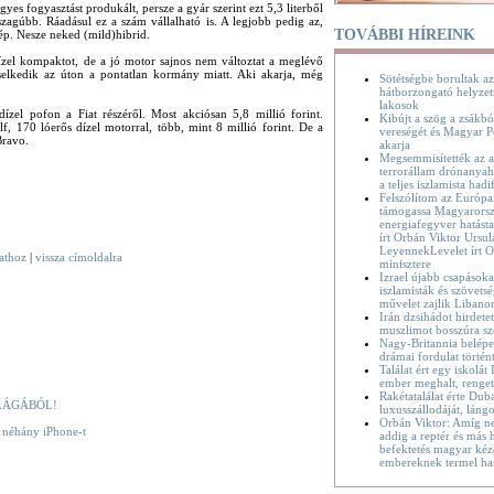
gyes fogyasztást produkált, persze a gyár szerint ezt 5,3 literből
szagúbb. Ráadásul ez a szám vállalható is. A legjobb pedig az,
TOVÁBBI HÍREINK
ép. Nesze neked (mild)hibrid.
ízel kompaktot, de a jó motor sajnos nem változtat a meglévő
elkedik az úton a pontatlan kormány miatt. Aki akarja, még
Sötétségbe borultak az
hátborzongató helyzet
lakosok
dízel pofon a Fiat részéről. Most akciósan 5,8 millió forint.
Kibújt a szög a zsákbó
, 170 lóerős dízel motorral, több, mint 8 millió forint. De a
vereségét és Magyar P
Bravo.
akarja
Megsemmisítették az a
terrorállam drónanyaha
a teljes iszlamista hadif
Felszólítom az Európa
támogassa Magyarorsz
energiafegyver hatásta
írt Orbán Viktor Ursul
LeyennekLevelet írt O
vathoz
|
vissza címoldalra
minisztere
Izrael újabb csapásoka
iszlamisták és szövetsé
művelet zajlik Liban
Irán dzsihádot hirdete
muszlimot bosszúra sz
Nagy-Britannia belépet
drámai fordulat történ
Találat ért egy iskolát
ember meghalt, renge
Rakétatalálat érte Dub
LÁGÁBÓL!
luxusszállodáját, láng
Orbán Viktor: Amíg n
k néhány iPhone-t
addig a reptér és más h
befektetés magyar kéz
embereknek termel ha