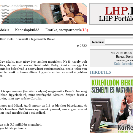
óbázis
Képeslapküldő
Erotika, szexpartnerek
(18)
lasz meló: Elkészült a legerősebb Bravo
Keresés:
t: 2532
Ma 2026.08.06
Berta, Bett
névnapja va
y néz ki, mint négy éve, amikor megjelent. Na jó, tavaly volt
Küldj képesla
tika, de nem lett sokkal fiatalosabb. Pedig ráfért volna egy kis
 mindig beleolvad a nagyvárosi autósmasszába, pedig jelen van
HIRDETÉS
űnt fel amikor benne ültem. Ugyanis azokat az autókat jobban
sz.
es kis spoiler-szett (ha létezik olyan) megmenti a Bravót. No meg
obban figyelnek rá, mint szerényebb társaira. Szépen feszít a
otón, mint egy szürke Corollát.
iteres turbódízel. Az új motor az 1,9-es blokkot búcsúztatta, és
 165 lóerőhöz 360 Nm-es nyomaték párosul, ami a gyár szerint
lett kezd meglódulni a csúcsdízel.
 az már 3,5 millióért megteheti.
gyes blokk jár hozzá