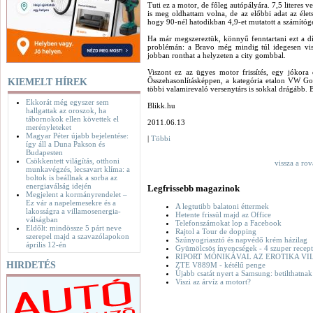
Tuti ez a motor, de főleg autópályára. 7,5 literes ve
is meg oldhattam volna, de az előbbi adat az élet
hogy 90-nél hatodikban 4,9-et mutatott a számítóg
Ha már megszereztük, könnyű fenntartani ezt a d
problémán: a Bravo még mindig túl idegesen vis
jobban ronthat a helyzeten a city gombbal.
Viszont ez az ügyes motor frissítés, egy jókora 
Összehasonlításképpen, a kategória etalon VW Golf
KIEMELT HÍREK
többi valamirevaló versenytárs is sokkal drágább. 
Ekkorát még egyszer sem
Blikk.hu
hallgattak az oroszok, ha
tábornokok ellen követtek el
2011.06.13
merényleteket
Magyar Péter újabb bejelentése:
|
Többi
így áll a Duna Pakson és
Budapesten
Csökkentett világítás, otthoni
vissza a ro
munkavégzés, lecsavart klíma: a
boltok is beállnak a sorba az
energiaválság idején
Legfrissebb magazinok
Megjelent a kormányrendelet –
Ez vár a napelemesekre és a
A legtutibb balatoni éttermek
lakosságra a villamosenergia-
Hetente frissül majd az Office
válságban
Telefonszámokat lop a Facebook
Eldőlt: mindössze 5 párt neve
Rajtol a Tour de dopping
szerepel majd a szavazólapokon
Szúnyogriasztó és napvédő krém házilag
április 12-én
Gyümölcsös ínyencségek - 4 szuper recept
RIPORT MÓNIKÁVAL AZ EROTIKA VI
HIRDETÉS
ZTE V889M - kétélű penge
Újabb csatát nyert a Samsung: betilthatna
Viszi az árvíz a motort?