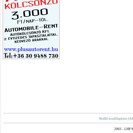
Beállít kezdőlapként
|
Ad
2003 - LHP Po