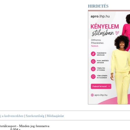
HIRDETÉS
j a kedvencekhez
|
Szerkesztőség
|
Médiaajánlat
rtálcsoport - Minden jog fenntartva
0.004 s