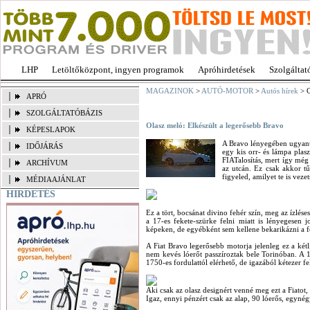
LHP
Letöltőközpont, ingyen programok
Apróhirdetések
Szolgáltat
MAGAZINOK
>
AUTÓ-MOTOR
>
Autós hírek
> O
APRÓ
SZOLGÁLTATÓBÁZIS
Olasz meló: Elkészült a legerősebb Bravo
KÉPESLAPOK
A Bravo lényegében ugyanúg
IDŐJÁRÁS
egy kis orr- és lámpa plasz
FIATalosítás, mert így még
ARCHÍVUM
az utcán. Ez csak akkor t
figyeled, amilyet te is vezet
MÉDIAAJÁNLAT
HIRDETÉS
Ez a tört, bocsánat divino fehér szín, meg az ízlés
a 17-es fekete-szürke felni miatt is lényegesen j
képeken, de egyébként sem kellene bekarikázni a f
A Fiat Bravo legerősebb motorja jelenleg ez a kétl
nem kevés lóerőt passzíroztak bele Torinóban. A
1750-es fordulattól elérhető, de igazából kétezer fe
Aki csak az olasz designért venné meg ezt a Fiatot,
Igaz, ennyi pénzért csak az alap, 90 lóerős, egyné