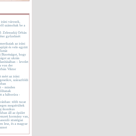
 iráni városok,
ről számoltak be a
l: Zelenszkij Orbán
éter győzelmét
merikaiak az iráni
jóját és vele együtt
lottát
i Bizottságot, hogy
ágot az ukrán
lanításában – levelet
a von der
rbán Viktor
t mért az iráni
geseikre, szárazföldi
onban
tt – minden
ólítanak
t a háborúra -
t
 Iránban: több tucat
tegen megsérültek
aj ikonikus
okban áll az épület
emzeti kormány van,
asonló stratégiai
en lesz, és a magyar
sznot