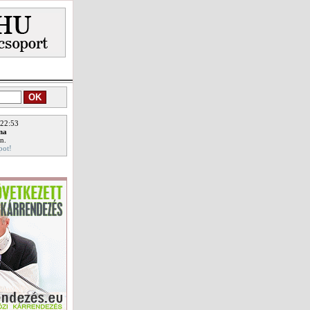
 22:53
ina
n.
pot!