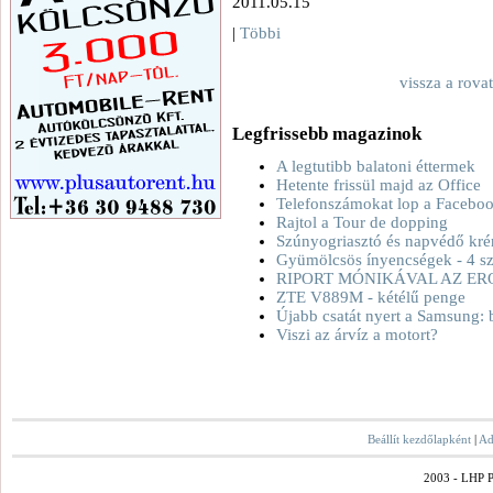
2011.05.15
|
Többi
vissza a rova
Legfrissebb magazinok
A legtutibb balatoni éttermek
Hetente frissül majd az Office
Telefonszámokat lop a Facebo
Rajtol a Tour de dopping
Szúnyogriasztó és napvédő kré
Gyümölcsös ínyencségek - 4 sz
RIPORT MÓNIKÁVAL AZ ER
ZTE V889M - kétélű penge
Újabb csatát nyert a Samsung: 
Viszi az árvíz a motort?
Beállít kezdőlapként
|
Ad
2003 - LHP Po