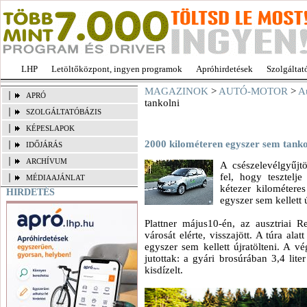
LHP
Letöltőközpont, ingyen programok
Apróhirdetések
Szolgáltat
MAGAZINOK
>
AUTÓ-MOTOR
>
A
APRÓ
tankolni
SZOLGÁLTATÓBÁZIS
KÉPESLAPOK
2000 kilométeren egyszer sem tanko
IDŐJÁRÁS
ARCHÍVUM
A csészelevélgyűjtö
fel, hogy tesztelj
MÉDIAAJÁNLAT
kétezer kilométeres
HIRDETÉS
egyszer sem kellett 
Plattner május10-én, az ausztriai 
városát elérte, visszajött. A túra ala
egyszer sem kellett újratölteni. A vé
jutottak: a gyári brosúrában 3,4 lit
kisdízelt.