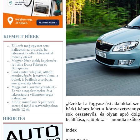
KIEMELT HÍREK
Ekkorát még egyszer sem
hallgattak az oroszok, ha
tábornokok ellen követtek el
merényleteket
Magyar Péter újabb bejelentése:
így áll a Duna Pakson és
Budapesten
Csökkentett világítás, otthoni
munkavégzés, lecsavart klíma: a
boltok is beállnak a sorba az
energiaválság idején
Megjelent a kormányrendelet –
Ez vár a napelemesekre és a
lakosságra a villamosenergia-
válságban
Eldőlt: mindössze 5 párt neve
„Ezekkel a fogyasztási adatokkal sze
szerepel majd a szavazólapokon
bárki képes lehet a környezetszenny
április 12-én
sok összetevős, és olyan apró dol
HIRDETÉS
beállítása, satöbbi...” – mondta szűks
index