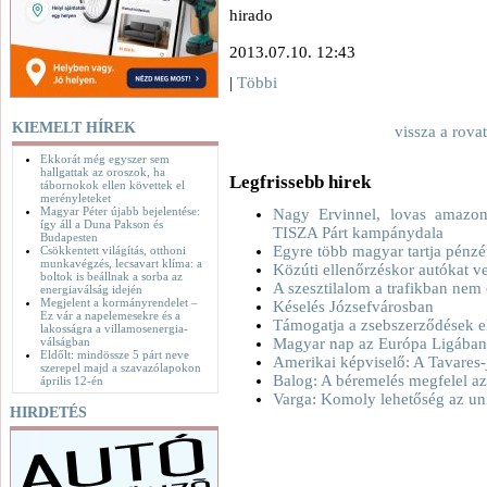
hirado
2013.07.10. 12:43
|
Többi
KIEMELT HÍREK
vissza a rova
Ekkorát még egyszer sem
hallgattak az oroszok, ha
Legfrissebb hirek
tábornokok ellen követtek el
merényleteket
Magyar Péter újabb bejelentése:
Nagy Ervinnel, lovas amazono
így áll a Duna Pakson és
TISZA Párt kampánydala
Budapesten
Egyre több magyar tartja pénzé
Csökkentett világítás, otthoni
munkavégzés, lecsavart klíma: a
Közúti ellenőrzéskor autókat v
boltok is beállnak a sorba az
A szesztilalom a trafikban nem
energiaválság idején
Megjelent a kormányrendelet –
Késelés Józsefvárosban
Ez vár a napelemesekre és a
Támogatja a zsebszerződések e
lakosságra a villamosenergia-
válságban
Magyar nap az Európa Ligában 
Eldőlt: mindössze 5 párt neve
Amerikai képviselő: A Tavares-
szerepel majd a szavazólapokon
Balog: A béremelés megfelel az
április 12-én
Varga: Komoly lehetőség az uni
HIRDETÉS