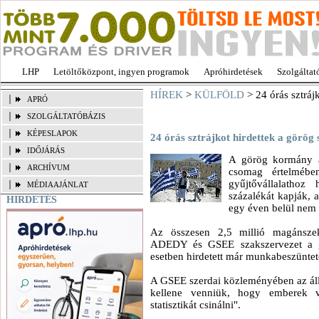
LHP
Letöltőközpont, ingyen programok
Apróhirdetések
Szolgáltat
HÍREK
>
KÜLFÖLD
> 24 órás sztráj
APRÓ
SZOLGÁLTATÓBÁZIS
KÉPESLAPOK
24 órás sztrájkot hirdettek a görög
IDŐJÁRÁS
A görög kormány ál
ARCHÍVUM
csomag értelmébe
gyűjtővállalathoz
MÉDIAAJÁNLAT
százalékát kapják, 
HIRDETÉS
egy éven belül nem k
Az összesen 2,5 millió magánszekt
ADEDY és GSEE szakszervezet a gö
esetben hirdetett már munkabeszüntet
A GSEE szerdai közleményében az áll
kellene venniük, hogy emberek 
statisztikát csinálni".