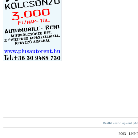
Beállít kezdőlapként
|
Ad
2003 - LHP Po