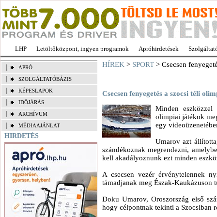
LHP
Letöltőközpont, ingyen programok
Apróhirdetések
Szolgáltat
HÍREK
>
SPORT
> Csecsen fenyegetés
APRÓ
SZOLGÁLTATÓBÁZIS
KÉPESLAPOK
Csecsen fenyegetés a szocsi téli oli
IDŐJÁRÁS
Minden eszközzel 
ARCHÍVUM
olimpiai játékok meg
egy videoüzenetébe
MÉDIAAJÁNLAT
HIRDETÉS
Umarov azt állított
szándékoznak megrendezni, amelybe
kell akadályoznunk ezt minden eszköz
A csecsen vezér érvénytelennek nyi
támadjanak meg Észak-Kaukázuson túl
Doku Umarov, Oroszország első szám
hogy célpontnak tekinti a Szocsiban r