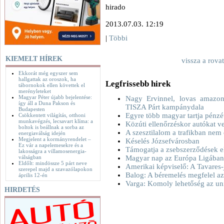
hirado
2013.07.03. 12:19
|
Többi
KIEMELT HÍREK
vissza a rova
Ekkorát még egyszer sem
hallgattak az oroszok, ha
Legfrissebb hirek
tábornokok ellen követtek el
merényleteket
Magyar Péter újabb bejelentése:
Nagy Ervinnel, lovas amazono
így áll a Duna Pakson és
TISZA Párt kampánydala
Budapesten
Egyre több magyar tartja pénzé
Csökkentett világítás, otthoni
munkavégzés, lecsavart klíma: a
Közúti ellenőrzéskor autókat v
boltok is beállnak a sorba az
A szesztilalom a trafikban nem
energiaválság idején
Megjelent a kormányrendelet –
Késelés Józsefvárosban
Ez vár a napelemesekre és a
Támogatja a zsebszerződések e
lakosságra a villamosenergia-
válságban
Magyar nap az Európa Ligában 
Eldőlt: mindössze 5 párt neve
Amerikai képviselő: A Tavares-
szerepel majd a szavazólapokon
Balog: A béremelés megfelel az
április 12-én
Varga: Komoly lehetőség az uni
HIRDETÉS