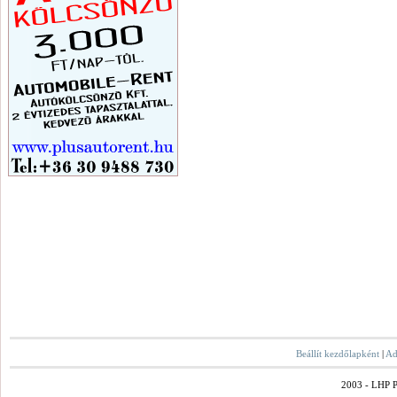
Beállít kezdőlapként
|
Ad
2003 - LHP Po