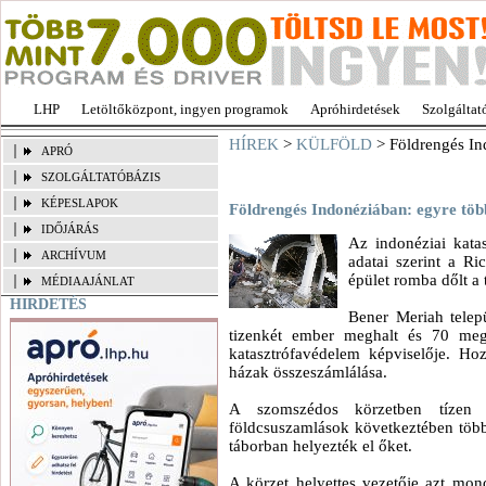
LHP
Letöltőközpont, ingyen programok
Apróhirdetések
Szolgáltat
HÍREK
>
KÜLFÖLD
> Földrengés Ind
APRÓ
SZOLGÁLTATÓBÁZIS
KÉPESLAPOK
Földrengés Indonéziában: egyre több
IDŐJÁRÁS
Az indonéziai kata
ARCHÍVUM
adatai szerint a Ri
épület romba dőlt a
MÉDIAAJÁNLAT
HIRDETÉS
Bener Meriah telep
tizenkét ember meghalt és 70 me
katasztrófavédelem képviselője. Ho
házak összeszámlálása.
A szomszédos körzetben tízen
földcsuszamlások következtében több s
táborban helyezték el őket.
A körzet helyettes vezetője azt mo