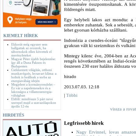
kimentésére összpontosítanak. A kör
földrengés miatt.
Egy helybeli lakos azt mondta: a 
emberekre zuhantak. Sok a sebesült, 
lehet gyorsan kórházba szállítani.
KIEMELT HÍREK
Indonézia a csendes-óceáni "tűzgyűr
Ekkorát még egyszer sem
gyakran vált ki szeizmikus és vulkáni
hallgattak az oroszok, ha
tábornokok ellen követtek el
merényleteket
Mintegy kilenc éve, 2004-ben az Aceh
Magyar Péter újabb bejelentése:
rengés következtében az Indiai-óceá
így áll a Duna Pakson és
összesen 230 ezer halálos áldozata vol
Budapesten
Csökkentett világítás, otthoni
munkavégzés, lecsavart klíma: a
hirado
boltok is beállnak a sorba az
energiaválság idején
Megjelent a kormányrendelet –
2013.07.03. 12:18
Ez vár a napelemesekre és a
lakosságra a villamosenergia-
|
Többi
válságban
Eldőlt: mindössze 5 párt neve
szerepel majd a szavazólapokon
április 12-én
vissza a rova
HIRDETÉS
Legfrissebb hirek
Nagy Ervinnel, lovas amazono