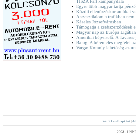
TISZA Párt kampánydala
Egyre több magyar tartja pénzé
Közúti ellenőrzéskor autókat v
A szesztilalom a trafikban nem
Késelés Józsefvárosban
Támogatja a zsebszerződések e
Magyar nap az Európa Ligában 
Amerikai képviselő: A Tavares-
Balog: A béremelés megfelel az
Varga: Komoly lehetőség az uni
Beállít kezdőlapként
|
Ad
2003 - LHP Po