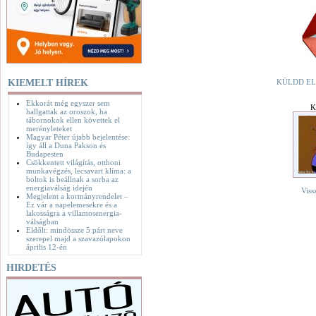
KIEMELT HÍREK
KÜLDD EL
Ekkorát még egyszer sem
K
hallgattak az oroszok, ha
tábornokok ellen követtek el
merényleteket
Magyar Péter újabb bejelentése:
így áll a Duna Pakson és
Budapesten
Csökkentett világítás, otthoni
munkavégzés, lecsavart klíma: a
boltok is beállnak a sorba az
energiaválság idején
Viss
Megjelent a kormányrendelet –
Ez vár a napelemesekre és a
lakosságra a villamosenergia-
válságban
Eldőlt: mindössze 5 párt neve
szerepel majd a szavazólapokon
április 12-én
HIRDETÉS