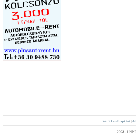
Beállít kezdőlapként
|
Ad
2003 - LHP Po