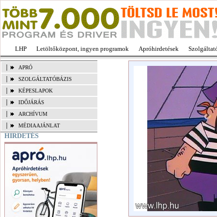
LHP
Letöltőközpont, ingyen programok
Apróhirdetések
Szolgáltat
APRÓ
SZOLGÁLTATÓBÁZIS
KÉPESLAPOK
IDŐJÁRÁS
ARCHÍVUM
MÉDIAAJÁNLAT
HIRDETÉS