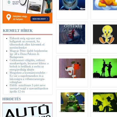
KIEMELT HÍREK
Ekkorát még egyszer sem
hallgattak az oroszok, ha
tábornokok ellen követtek el
merényleteket
Magyar Péter újabb bejelentése:
így áll a Duna Pakson és
Budapesten
Csökkentett világítás, otthoni
munkavégzés, lecsavart klíma: a
boltok is beállnak a sorba az
energiaválság idején
Megjelent a kormányrendelet –
Ez vár a napelemesekre és a
lakosságra a villamosenergia-
válságban
Eldőlt: mindössze 5 párt neve
szerepel majd a szavazólapokon
április 12-én
HIRDETÉS