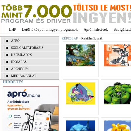
LHP
Letöltőközpont, ingyen programok
Apróhirdetések
Szolgáltat
KÉPESLAP
> Rajzfilmfigurák
APRÓ
SZOLGÁLTATÓBÁZIS
KÉPESLAPOK
IDŐJÁRÁS
ARCHÍVUM
MÉDIAAJÁNLAT
HIRDETÉS