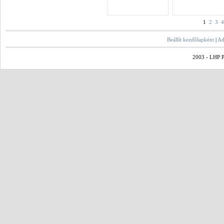
1
2
3
4
Beállít kezdőlapként
|
Ad
2003 - LHP Po