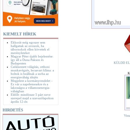
KIEMELT HÍREK
Ekkorát még egyszer sem
hallgattak az oroszok, ha
tábornokok ellen követtek el
merényleteket
Magyar Péter újabb bejelentése:
így áll a Duna Pakson és
KÜLDD EL
Budapesten
Csökkentett világítás, otthoni
munkavégzés, lecsavart klíma: a
K
boltok is beállnak a sorba az
energiaválság idején
Megjelent a kormányrendelet –
Ez vár a napelemesekre és a
lakosságra a villamosenergia-
válságban
Eldőlt: mindössze 5 párt neve
szerepel majd a szavazólapokon
április 12-én
HIRDETÉS
Viss