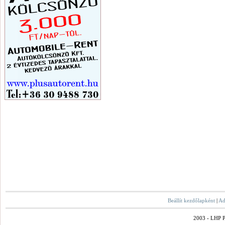
Beállít kezdőlapként
|
Ad
2003 - LHP Po