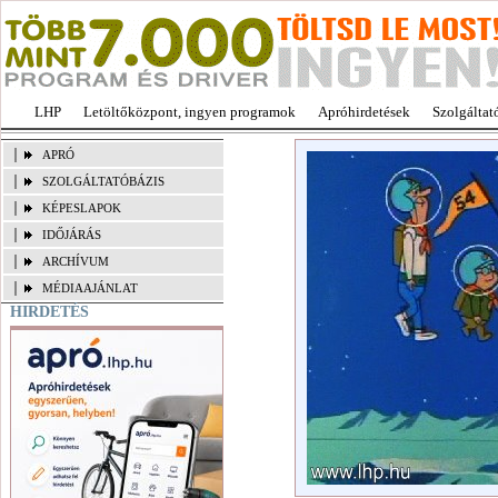
LHP
Letöltőközpont, ingyen programok
Apróhirdetések
Szolgáltat
APRÓ
SZOLGÁLTATÓBÁZIS
KÉPESLAPOK
IDŐJÁRÁS
ARCHÍVUM
MÉDIAAJÁNLAT
HIRDETÉS