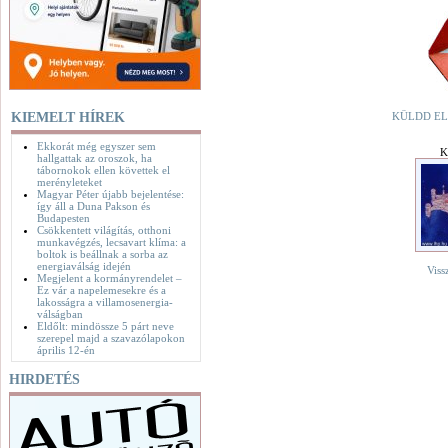
KIEMELT HÍREK
KÜLDD EL
Ekkorát még egyszer sem
K
hallgattak az oroszok, ha
tábornokok ellen követtek el
merényleteket
Magyar Péter újabb bejelentése:
így áll a Duna Pakson és
Budapesten
Csökkentett világítás, otthoni
munkavégzés, lecsavart klíma: a
boltok is beállnak a sorba az
energiaválság idején
Viss
Megjelent a kormányrendelet –
Ez vár a napelemesekre és a
lakosságra a villamosenergia-
válságban
Eldőlt: mindössze 5 párt neve
szerepel majd a szavazólapokon
április 12-én
HIRDETÉS