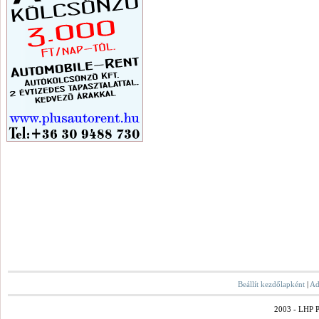
Beállít kezdőlapként
|
Ad
2003 - LHP Po