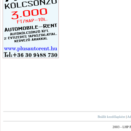
Beállít kezdőlapként
|
Ad
2003 - LHP Po