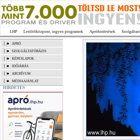
LHP
Letöltőközpont, ingyen programok
Apróhirdetések
Szolgáltat
APRÓ
SZOLGÁLTATÓBÁZIS
KÉPESLAPOK
IDŐJÁRÁS
ARCHÍVUM
MÉDIAAJÁNLAT
HIRDETÉS