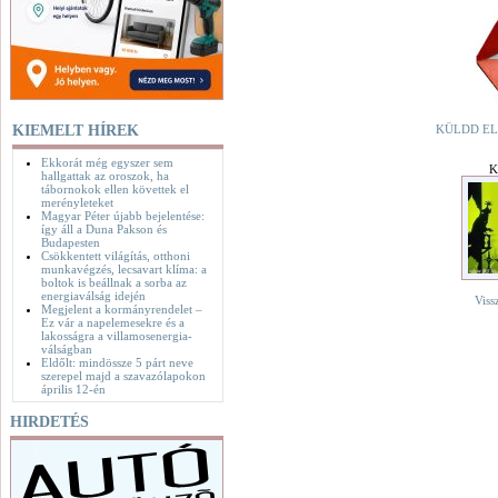
KIEMELT HÍREK
KÜLDD EL
Ekkorát még egyszer sem
K
hallgattak az oroszok, ha
tábornokok ellen követtek el
merényleteket
Magyar Péter újabb bejelentése:
így áll a Duna Pakson és
Budapesten
Csökkentett világítás, otthoni
munkavégzés, lecsavart klíma: a
boltok is beállnak a sorba az
energiaválság idején
Viss
Megjelent a kormányrendelet –
Ez vár a napelemesekre és a
lakosságra a villamosenergia-
válságban
Eldőlt: mindössze 5 párt neve
szerepel majd a szavazólapokon
április 12-én
HIRDETÉS