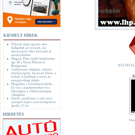
KIEMELT HÍREK
Ekkorát még egyszer sem
hallgattak az oroszok, ha
tábornokok ellen követtek el
merényleteket
Magyar Péter újabb bejelentése:
így áll a Duna Pakson és
KÜLDD EL
Budapesten
Csökkentett világítás, otthoni
munkavégzés, lecsavart klíma: a
K
boltok is beállnak a sorba az
energiaválság idején
Megjelent a kormányrendelet –
Ez vár a napelemesekre és a
lakosságra a villamosenergia-
válságban
Eldőlt: mindössze 5 párt neve
szerepel majd a szavazólapokon
április 12-én
HIRDETÉS
Viss