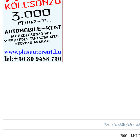
Beállít kezdőlapként
|
Ad
2003 - LHP Po