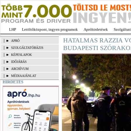
LHP
Letöltőközpont, ingyen programok
Apróhirdetések
Szolgáltat
HATALMAS RAZZIA V
APRÓ
BUDAPESTI SZÓRAK
SZOLGÁLTATÓBÁZIS
KÉPESLAPOK
IDŐJÁRÁS
ARCHÍVUM
MÉDIAAJÁNLAT
HIRDETÉS