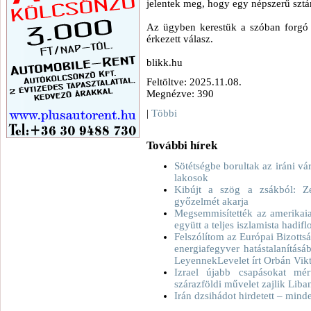
jelentek meg, hogy egy népszerű sztá
Az ügyben kerestük a szóban forgó
érkezett válasz.
blikk.hu
Feltöltve: 2025.11.08.
Megnézve: 390
|
Többi
További hírek
Sötétségbe borultak az iráni v
lakosok
Kibújt a szög a zsákból: Z
győzelmét akarja
Megsemmisítették az amerikaiak
együtt a teljes iszlamista hadiflo
Felszólítom az Európai Bizott
energiafegyver hatástalanításá
LeyennekLevelet írt Orbán Vikt
Izrael újabb csapásokat mért
szárazföldi művelet zajlik Lib
Irán dzsihádot hirdetett – min