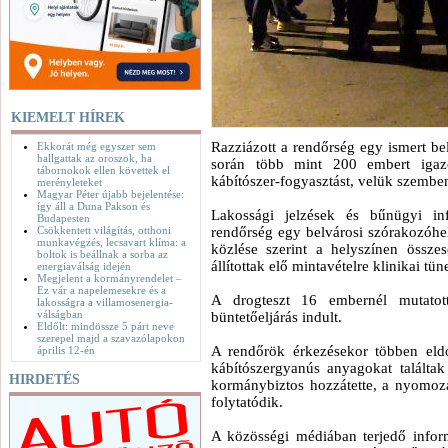
KIEMELT HÍREK
Razziázott a rendőrség egy ismert b
Ekkorát még egyszer sem
hallgattak az oroszok, ha
során több mint 200 embert igazo
tábornokok ellen követtek el
kábítószer-fogyasztást, velük szemben
merényleteket
Magyar Péter újabb bejelentése:
így áll a Duna Pakson és
Lakossági jelzések és bűnügyi inf
Budapesten
Csökkentett világítás, otthoni
rendőrség egy belvárosi szórakozóh
munkavégzés, lecsavart klíma: a
közlése szerint a helyszínen össze
boltok is beállnak a sorba az
állítottak elő mintavételre klinikai tün
energiaválság idején
Megjelent a kormányrendelet –
Ez vár a napelemesekre és a
A drogteszt 16 embernél mutatott
lakosságra a villamosenergia-
válságban
büntetőeljárás indult.
Eldőlt: mindössze 5 párt neve
szerepel majd a szavazólapokon
A rendőrök érkezésekor többen eld
április 12-én
kábítószergyanús anyagokat találtak
HIRDETÉS
kormánybiztos hozzátette, a nyomozá
folytatódik.
A közösségi médiában terjedő infor