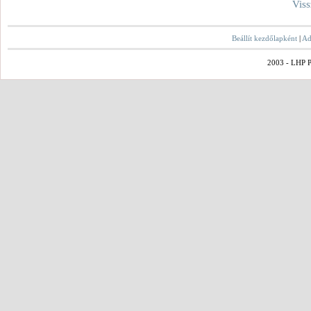
Viss
Beállít kezdőlapként
|
Ad
2003 - LHP Po