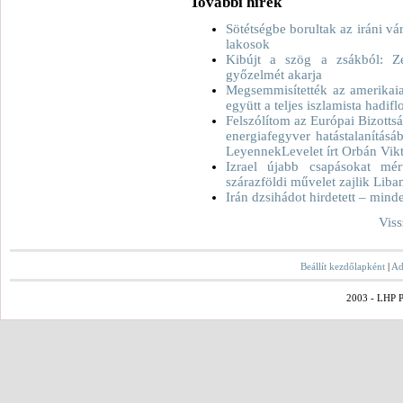
További hírek
Sötétségbe borultak az iráni v
lakosok
Kibújt a szög a zsákból: Z
győzelmét akarja
Megsemmisítették az amerikaiak
együtt a teljes iszlamista hadiflo
Felszólítom az Európai Bizott
energiafegyver hatástalanításá
LeyennekLevelet írt Orbán Vikt
Izrael újabb csapásokat mért
szárazföldi művelet zajlik Lib
Irán dzsihádot hirdetett – min
Viss
Beállít kezdőlapként
|
Ad
2003 - LHP Po