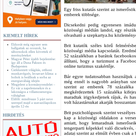
Egy friss kutatás szerint az ismerősök
emberek többsége.
Dicsekedni pedig egyenesen imádu
közösségi médián landol, egy részük 
olvasható a szepkartya.hu közlemény
KIEMELT HÍREK
Ekkorát még egyszer sem
Brit kutatók széles körű felmérés
hallgattak az oroszok, ha
közösségi média kapcsolatát. Eredmé
tábornokok ellen követtek el
merényleteket
52 százalékban a barátok facebookos 
Magyar Péter újabb bejelentése:
állítani, hogy a turizmust a Faceb
így áll a Duna Pakson és
online turizmus szakértője.
Budapesten
Csökkentett világítás, otthoni
munkavégzés, lecsavart klíma: a
Bár egyre tudatosabban használjuk a
boltok is beállnak a sorba az
energiaválság idején
még ennél is nagyobb arányban sze
Megjelent a kormányrendelet –
szerint az emberek 78 százaléka t
Ez vár a napelemesekre és a
megkérdezettek 15 százaléka kifeje
lakosságra a villamosenergia-
válságban
maradtak irigykedjenek rájuk, és ha
Eldőlt: mindössze 5 párt neve
volt házastársukat akarják bosszantani
szerepel majd a szavazólapokon
április 12-én
Brit pszichológusok szerint veszélye
HIRDETÉS
kap a közösségi oldalakon a vers
amiatt, hogy lemaradnak ismerősei
tengerparti képekkel való dicsekvés, 
adatai szerint az elmúlt évben csak a 