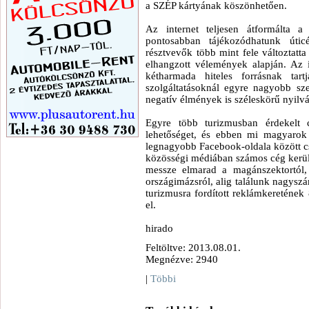
a SZÉP kártyának köszönhetően.
Az internet teljesen átformálta a
pontosabban tájékozódhatunk útic
résztvevők több mint fele változtatt
elhangzott vélemények alapján. Az 
kétharmada hiteles forrásnak tart
szolgáltatásoknál egyre nagyobb sz
negatív élmények is széleskörű nyilv
Egyre több turizmusban érdekelt 
lehetőséget, és ebben mi magyaro
legnagyobb Facebook-oldala között csak
közösségi médiában számos cég került 
messze elmarad a magánszektortól,
országimázsról, alig találunk nagyszá
turizmusra fordított reklámkeretének
el.
hirado
Feltöltve: 2013.08.01.
Megnézve: 2940
|
Többi