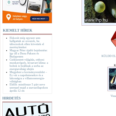
KIEMELT HÍREK
Ekkorát még egyszer sem
hallgattak az oroszok, ha
tábornokok ellen követtek el
merényleteket
Magyar Péter újabb bejelentése:
így áll a Duna Pakson és
KÜLDD EL
Budapesten
Csökkentett világítás, otthoni
munkavégzés, lecsavart klíma: a
K
boltok is beállnak a sorba az
energiaválság idején
Megjelent a kormányrendelet –
Ez vár a napelemesekre és a
lakosságra a villamosenergia-
válságban
Eldőlt: mindössze 5 párt neve
szerepel majd a szavazólapokon
április 12-én
Viss
HIRDETÉS