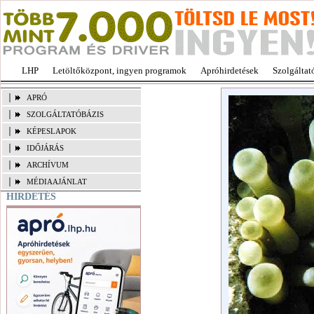
LHP
Letöltőközpont, ingyen programok
Apróhirdetések
Szolgáltat
APRÓ
SZOLGÁLTATÓBÁZIS
KÉPESLAPOK
IDŐJÁRÁS
ARCHÍVUM
MÉDIAAJÁNLAT
HIRDETÉS