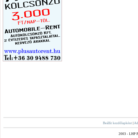
Beállít kezdőlapként
|
Ad
2003 - LHP Po