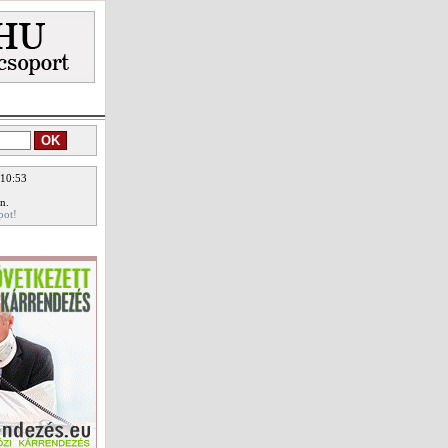
 10:53
n.
pot!