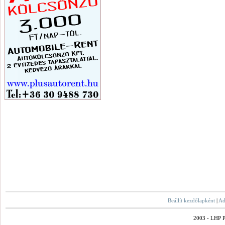
Beállít kezdőlapként
|
Ad
2003 - LHP Po