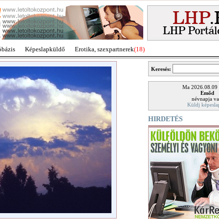
óbázis
Képeslapküldő
Erotika, szexpartnerek
(18)
Keresés:
Ma 2026.08.09
Emőd
névnapja va
Küldj képesla
HIRDETÉS