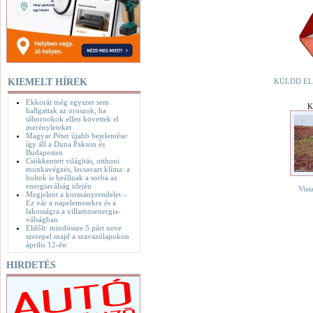
KIEMELT HÍREK
KÜLDD EL
Ekkorát még egyszer sem
K
hallgattak az oroszok, ha
tábornokok ellen követtek el
merényleteket
Magyar Péter újabb bejelentése:
így áll a Duna Pakson és
Budapesten
Csökkentett világítás, otthoni
munkavégzés, lecsavart klíma: a
boltok is beállnak a sorba az
energiaválság idején
Viss
Megjelent a kormányrendelet –
Ez vár a napelemesekre és a
lakosságra a villamosenergia-
válságban
Eldőlt: mindössze 5 párt neve
szerepel majd a szavazólapokon
április 12-én
HIRDETÉS