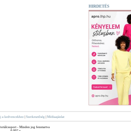
HIRDETÉS
j a kedvencekhez
|
Szerkesztőség
|
Médiaajánlat
rtálcsoport - Minden jog fenntartva
0.002 s