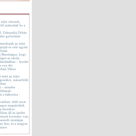
 iráni városok,
ről számoltak be a
l: Zelenszkij Orbán
éter győzelmét
merikaiak az iráni
jóját és vele együtt
lottát
i Bizottságot, hogy
ágot az ukrán
lanításában – levelet
a von der
rbán Viktor
t mért az iráni
geseikre, szárazföldi
onban
tt – minden
ólítanak
t a háborúra -
t
 Iránban: több tucat
tegen megsérültek
aj ikonikus
okban áll az épület
emzeti kormány van,
asonló stratégiai
en lesz, és a magyar
sznot