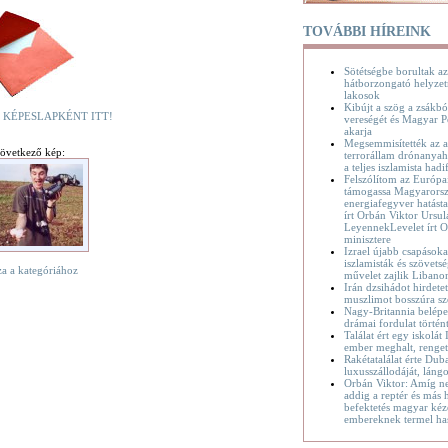
TOVÁBBI HÍREINK
Sötétségbe borultak az
hátborzongató helyzet
lakosok
Kibújt a szög a zsákbó
 KÉPESLAPKÉNT ITT!
vereségét és Magyar P
akarja
Megsemmisítették az a
övetkező kép:
terrorállam drónanyaha
a teljes iszlamista hadif
Felszólítom az Európa
támogassa Magyarorsz
energiafegyver hatásta
írt Orbán Viktor Ursul
LeyennekLevelet írt O
minisztere
Izrael újabb csapásoka
iszlamisták és szövetsé
za a kategóriához
művelet zajlik Liban
Irán dzsihádot hirdete
muszlimot bosszúra sz
Nagy-Britannia belépet
drámai fordulat történ
Találat ért egy iskolát
ember meghalt, renge
Rakétatalálat érte Dub
luxusszállodáját, láng
Orbán Viktor: Amíg n
addig a reptér és más h
befektetés magyar kéz
embereknek termel ha