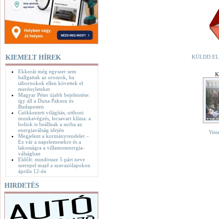
KIEMELT HÍREK
KÜLDD EL
Ekkorát még egyszer sem
K
hallgattak az oroszok, ha
tábornokok ellen követtek el
merényleteket
Magyar Péter újabb bejelentése:
így áll a Duna Pakson és
Budapesten
Csökkentett világítás, otthoni
munkavégzés, lecsavart klíma: a
boltok is beállnak a sorba az
energiaválság idején
Viss
Megjelent a kormányrendelet –
Ez vár a napelemesekre és a
lakosságra a villamosenergia-
válságban
Eldőlt: mindössze 5 párt neve
szerepel majd a szavazólapokon
április 12-én
HIRDETÉS