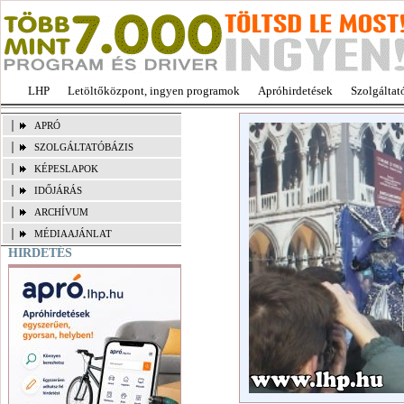
LHP
Letöltőközpont, ingyen programok
Apróhirdetések
Szolgáltat
APRÓ
SZOLGÁLTATÓBÁZIS
KÉPESLAPOK
IDŐJÁRÁS
ARCHÍVUM
MÉDIAAJÁNLAT
HIRDETÉS