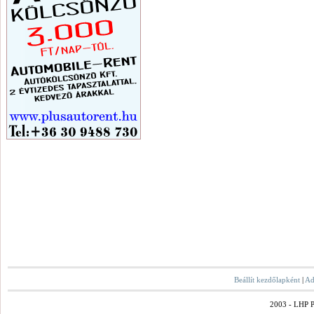
Beállít kezdőlapként
|
Ad
2003 - LHP Po