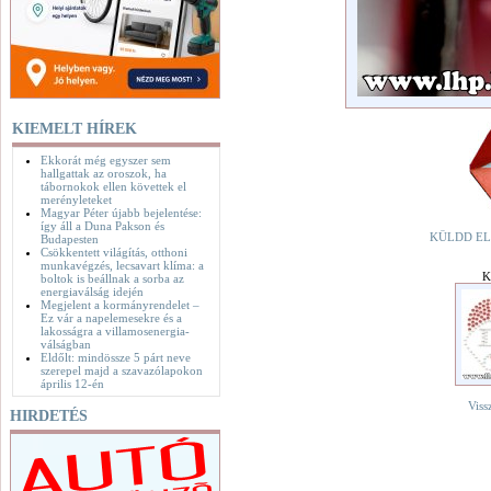
KIEMELT HÍREK
Ekkorát még egyszer sem
hallgattak az oroszok, ha
tábornokok ellen követtek el
merényleteket
Magyar Péter újabb bejelentése:
így áll a Duna Pakson és
KÜLDD EL
Budapesten
Csökkentett világítás, otthoni
munkavégzés, lecsavart klíma: a
K
boltok is beállnak a sorba az
energiaválság idején
Megjelent a kormányrendelet –
Ez vár a napelemesekre és a
lakosságra a villamosenergia-
válságban
Eldőlt: mindössze 5 párt neve
szerepel majd a szavazólapokon
április 12-én
Viss
HIRDETÉS