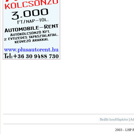
Beállít kezdőlapként
|
Ad
2003 - LHP Po