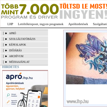
LHP
Letöltőközpont, ingyen programok
Apróhirdetések
Szolgáltat
APRÓ
SZOLGÁLTATÓBÁZIS
KÉPESLAPOK
IDŐJÁRÁS
ARCHÍVUM
MÉDIAAJÁNLAT
HIRDETÉS