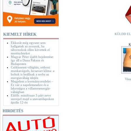
KIEMELT HÍREK
KÜLDD EL
Ekkorát még egyszer sem
K
hallgattak az oroszok, ha
tábornokok ellen követtek el
merényleteket
Magyar Péter újabb bejelentése:
így áll a Duna Pakson és
Budapesten
Csökkentett világítás, otthoni
munkavégzés, lecsavart klíma: a
boltok is beállnak a sorba az
energiaválság idején
Viss
Megjelent a kormányrendelet –
Ez vár a napelemesekre és a
lakosságra a villamosenergia-
válságban
Eldőlt: mindössze 5 párt neve
szerepel majd a szavazólapokon
április 12-én
HIRDETÉS