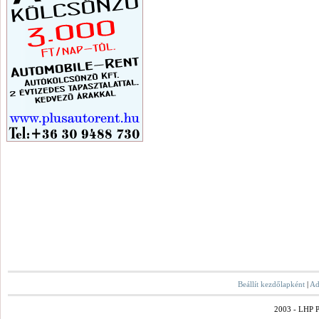
Beállít kezdőlapként
|
Ad
2003 - LHP Po