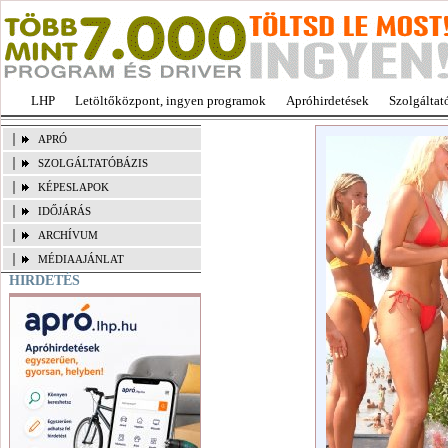
LHP
Letöltőközpont, ingyen programok
Apróhirdetések
Szolgáltat
APRÓ
SZOLGÁLTATÓBÁZIS
KÉPESLAPOK
IDŐJÁRÁS
ARCHÍVUM
MÉDIAAJÁNLAT
HIRDETÉS