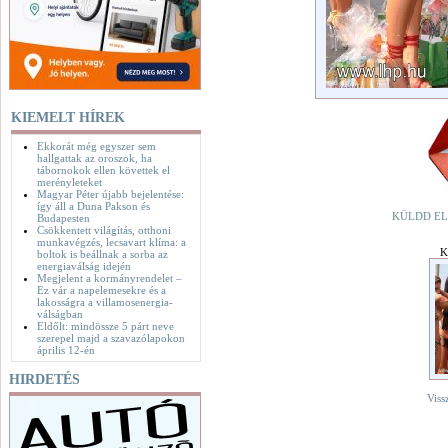
KIEMELT HÍREK
Ekkorát még egyszer sem
hallgattak az oroszok, ha
tábornokok ellen követtek el
merényleteket
Magyar Péter újabb bejelentése:
így áll a Duna Pakson és
KÜLDD EL
Budapesten
Csökkentett világítás, otthoni
munkavégzés, lecsavart klíma: a
K
boltok is beállnak a sorba az
energiaválság idején
Megjelent a kormányrendelet –
Ez vár a napelemesekre és a
lakosságra a villamosenergia-
válságban
Eldőlt: mindössze 5 párt neve
szerepel majd a szavazólapokon
április 12-én
HIRDETÉS
Viss