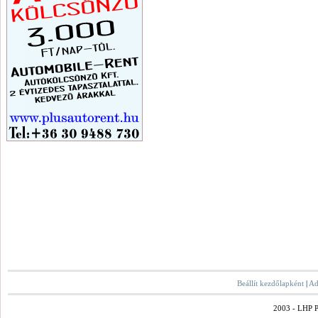
Beállít kezdőlapként
|
Ad
2003 - LHP Po