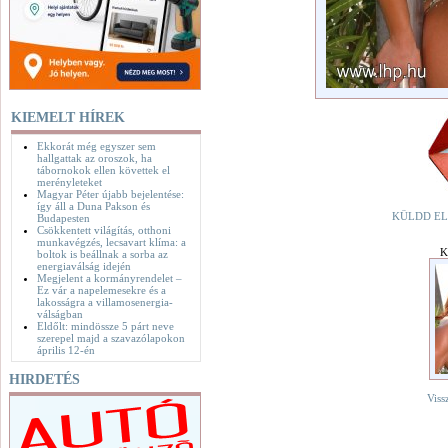
KIEMELT HÍREK
Ekkorát még egyszer sem
hallgattak az oroszok, ha
tábornokok ellen követtek el
merényleteket
Magyar Péter újabb bejelentése:
így áll a Duna Pakson és
KÜLDD EL
Budapesten
Csökkentett világítás, otthoni
munkavégzés, lecsavart klíma: a
K
boltok is beállnak a sorba az
energiaválság idején
Megjelent a kormányrendelet –
Ez vár a napelemesekre és a
lakosságra a villamosenergia-
válságban
Eldőlt: mindössze 5 párt neve
szerepel majd a szavazólapokon
április 12-én
HIRDETÉS
Viss