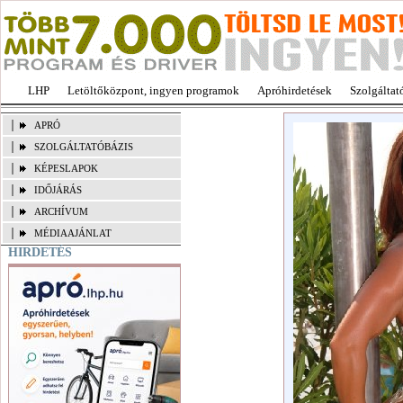
LHP
Letöltőközpont, ingyen programok
Apróhirdetések
Szolgáltat
APRÓ
SZOLGÁLTATÓBÁZIS
KÉPESLAPOK
IDŐJÁRÁS
ARCHÍVUM
MÉDIAAJÁNLAT
HIRDETÉS