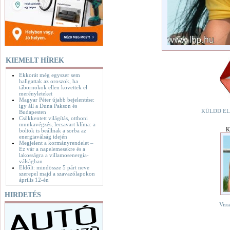
KIEMELT HÍREK
Ekkorát még egyszer sem
hallgattak az oroszok, ha
tábornokok ellen követtek el
merényleteket
Magyar Péter újabb bejelentése:
így áll a Duna Pakson és
KÜLDD EL
Budapesten
Csökkentett világítás, otthoni
munkavégzés, lecsavart klíma: a
K
boltok is beállnak a sorba az
energiaválság idején
Megjelent a kormányrendelet –
Ez vár a napelemesekre és a
lakosságra a villamosenergia-
válságban
Eldőlt: mindössze 5 párt neve
szerepel majd a szavazólapokon
április 12-én
HIRDETÉS
Viss