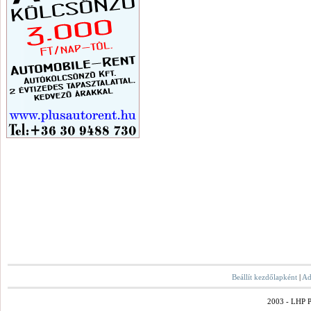
Beállít kezdőlapként
|
Ad
2003 - LHP Po