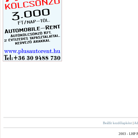
Beállít kezdőlapként
|
Ad
2003 - LHP Po