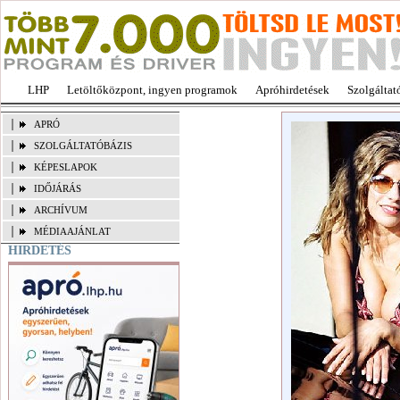
LHP
Letöltőközpont, ingyen programok
Apróhirdetések
Szolgáltat
APRÓ
SZOLGÁLTATÓBÁZIS
KÉPESLAPOK
IDŐJÁRÁS
ARCHÍVUM
MÉDIAAJÁNLAT
HIRDETÉS