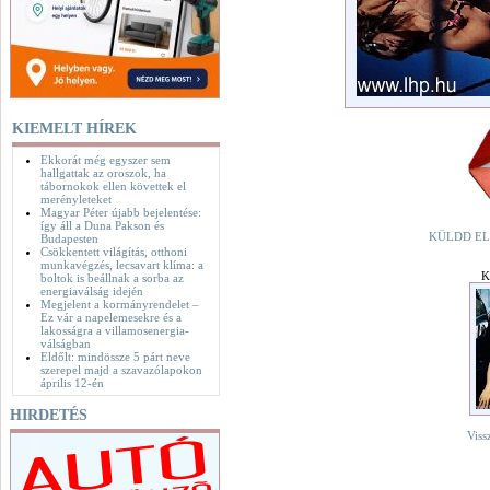
KIEMELT HÍREK
Ekkorát még egyszer sem
hallgattak az oroszok, ha
tábornokok ellen követtek el
merényleteket
Magyar Péter újabb bejelentése:
így áll a Duna Pakson és
KÜLDD EL
Budapesten
Csökkentett világítás, otthoni
munkavégzés, lecsavart klíma: a
K
boltok is beállnak a sorba az
energiaválság idején
Megjelent a kormányrendelet –
Ez vár a napelemesekre és a
lakosságra a villamosenergia-
válságban
Eldőlt: mindössze 5 párt neve
szerepel majd a szavazólapokon
április 12-én
HIRDETÉS
Viss