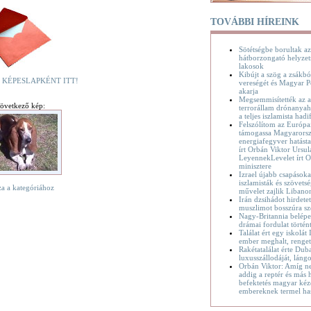
TOVÁBBI HÍREINK
Sötétségbe borultak az
hátborzongató helyzet
lakosok
Kibújt a szög a zsákbó
 KÉPESLAPKÉNT ITT!
vereségét és Magyar P
akarja
Megsemmisítették az a
övetkező kép:
terrorállam drónanyaha
a teljes iszlamista hadif
Felszólítom az Európa
támogassa Magyarorsz
energiafegyver hatásta
írt Orbán Viktor Ursul
LeyennekLevelet írt O
minisztere
Izrael újabb csapásoka
iszlamisták és szövetsé
za a kategóriához
művelet zajlik Liban
Irán dzsihádot hirdete
muszlimot bosszúra sz
Nagy-Britannia belépet
drámai fordulat történ
Találat ért egy iskolát
ember meghalt, renge
Rakétatalálat érte Dub
luxusszállodáját, láng
Orbán Viktor: Amíg n
addig a reptér és más h
befektetés magyar kéz
embereknek termel ha