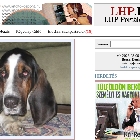
óbázis
Képeslapküldő
Erotika, szexpartnerek
(18)
Keresés:
Ma 2026.08.06
Berta, Bett
névnapja va
Küldj képesla
HIRDETÉS