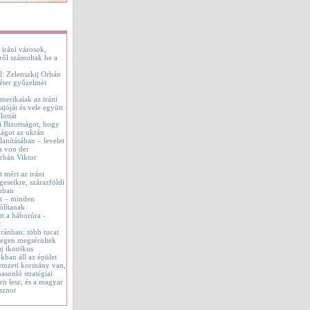
 iráni városok,
ről számoltak be a
l: Zelenszkij Orbán
éter győzelmét
merikaiak az iráni
jóját és vele együtt
lottát
i Bizottságot, hogy
ágot az ukrán
lanításában – levelet
a von der
rbán Viktor
t mért az iráni
geseikre, szárazföldi
onban
tt – minden
ólítanak
t a háborúra -
t
 Iránban: több tucat
tegen megsérültek
aj ikonikus
okban áll az épület
emzeti kormány van,
asonló stratégiai
en lesz, és a magyar
sznot