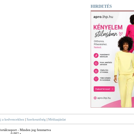
HIRDETÉS
j a kedvencekhez
|
Szerkesztőség
|
Médiaajánlat
rtálcsoport - Minden jog fenntartva
0.002 s