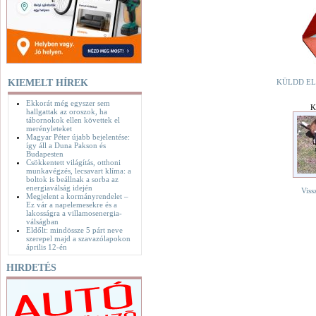
KIEMELT HÍREK
KÜLDD EL
Ekkorát még egyszer sem
K
hallgattak az oroszok, ha
tábornokok ellen követtek el
merényleteket
Magyar Péter újabb bejelentése:
így áll a Duna Pakson és
Budapesten
Csökkentett világítás, otthoni
munkavégzés, lecsavart klíma: a
boltok is beállnak a sorba az
energiaválság idején
Viss
Megjelent a kormányrendelet –
Ez vár a napelemesekre és a
lakosságra a villamosenergia-
válságban
Eldőlt: mindössze 5 párt neve
szerepel majd a szavazólapokon
április 12-én
HIRDETÉS