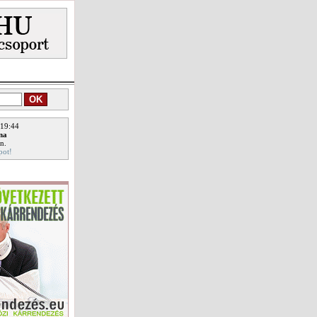
 19:44
ina
n.
pot!