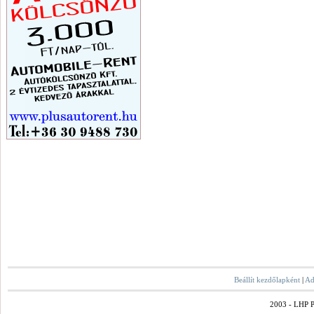
Beállít kezdőlapként
|
Ad
2003 - LHP Po