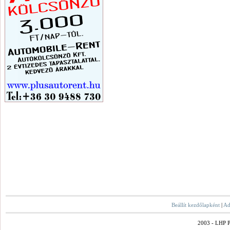
Beállít kezdőlapként
|
Ad
2003 - LHP Po