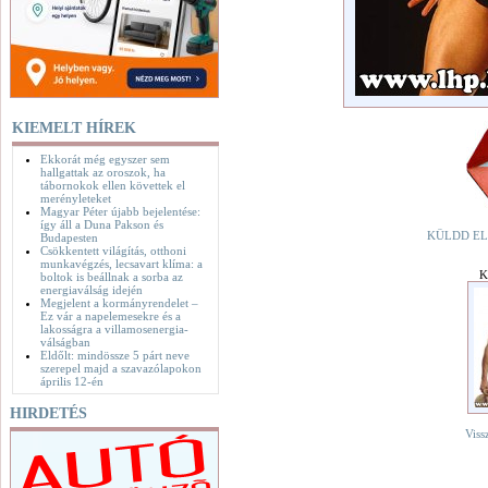
KIEMELT HÍREK
Ekkorát még egyszer sem
hallgattak az oroszok, ha
tábornokok ellen követtek el
merényleteket
Magyar Péter újabb bejelentése:
így áll a Duna Pakson és
KÜLDD EL
Budapesten
Csökkentett világítás, otthoni
munkavégzés, lecsavart klíma: a
K
boltok is beállnak a sorba az
energiaválság idején
Megjelent a kormányrendelet –
Ez vár a napelemesekre és a
lakosságra a villamosenergia-
válságban
Eldőlt: mindössze 5 párt neve
szerepel majd a szavazólapokon
április 12-én
HIRDETÉS
Viss