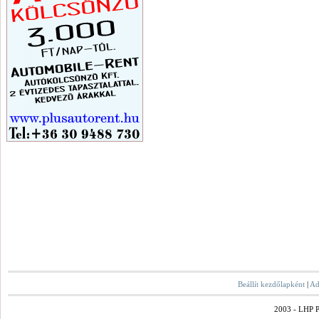
Beállít kezdőlapként
|
Ad
2003 - LHP Po