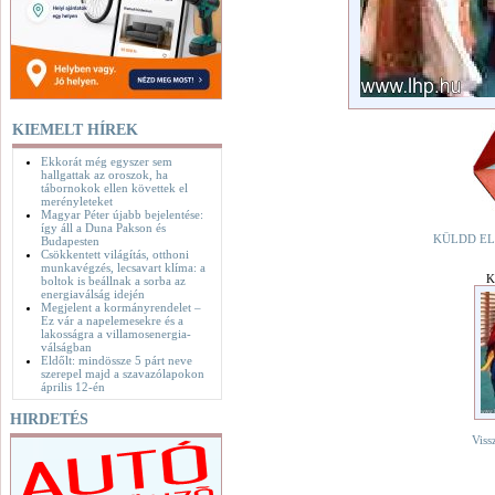
KIEMELT HÍREK
Ekkorát még egyszer sem
hallgattak az oroszok, ha
tábornokok ellen követtek el
merényleteket
Magyar Péter újabb bejelentése:
így áll a Duna Pakson és
KÜLDD EL
Budapesten
Csökkentett világítás, otthoni
munkavégzés, lecsavart klíma: a
K
boltok is beállnak a sorba az
energiaválság idején
Megjelent a kormányrendelet –
Ez vár a napelemesekre és a
lakosságra a villamosenergia-
válságban
Eldőlt: mindössze 5 párt neve
szerepel majd a szavazólapokon
április 12-én
HIRDETÉS
Viss