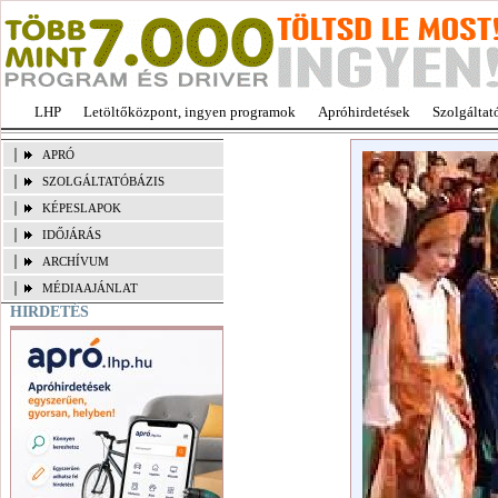
LHP
Letöltőközpont, ingyen programok
Apróhirdetések
Szolgáltat
APRÓ
SZOLGÁLTATÓBÁZIS
KÉPESLAPOK
IDŐJÁRÁS
ARCHÍVUM
MÉDIAAJÁNLAT
HIRDETÉS