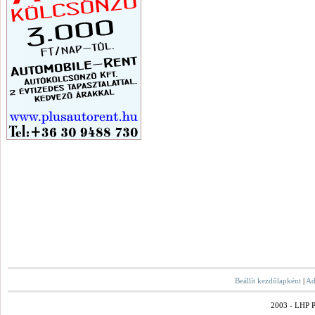
Beállít kezdőlapként
|
Ad
2003 - LHP Po