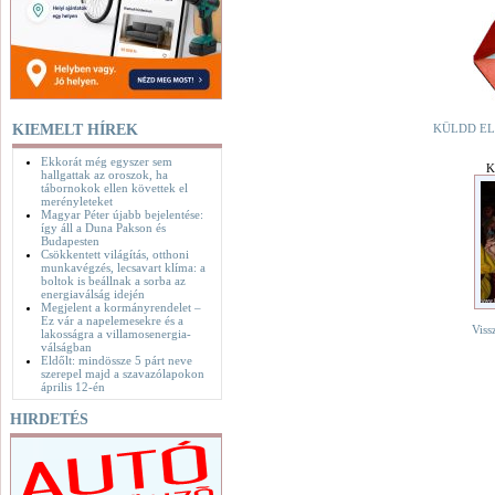
KIEMELT HÍREK
KÜLDD EL
Ekkorát még egyszer sem
K
hallgattak az oroszok, ha
tábornokok ellen követtek el
merényleteket
Magyar Péter újabb bejelentése:
így áll a Duna Pakson és
Budapesten
Csökkentett világítás, otthoni
munkavégzés, lecsavart klíma: a
boltok is beállnak a sorba az
energiaválság idején
Megjelent a kormányrendelet –
Ez vár a napelemesekre és a
Viss
lakosságra a villamosenergia-
válságban
Eldőlt: mindössze 5 párt neve
szerepel majd a szavazólapokon
április 12-én
HIRDETÉS