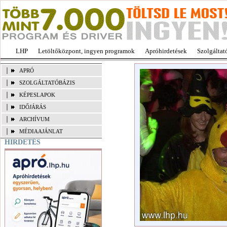
LHP
Letöltőközpont, ingyen programok
Apróhirdetések
Szolgáltat
APRÓ
SZOLGÁLTATÓBÁZIS
KÉPESLAPOK
IDŐJÁRÁS
ARCHÍVUM
MÉDIAAJÁNLAT
HIRDETÉS