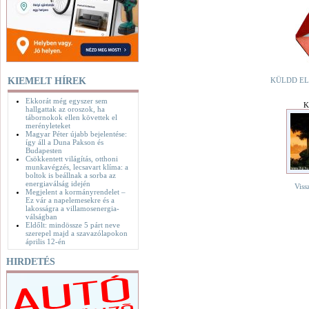
KIEMELT HÍREK
KÜLDD EL
Ekkorát még egyszer sem
K
hallgattak az oroszok, ha
tábornokok ellen követtek el
merényleteket
Magyar Péter újabb bejelentése:
így áll a Duna Pakson és
Budapesten
Csökkentett világítás, otthoni
munkavégzés, lecsavart klíma: a
boltok is beállnak a sorba az
energiaválság idején
Viss
Megjelent a kormányrendelet –
Ez vár a napelemesekre és a
lakosságra a villamosenergia-
válságban
Eldőlt: mindössze 5 párt neve
szerepel majd a szavazólapokon
április 12-én
HIRDETÉS