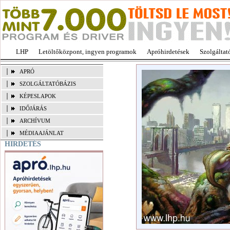
LHP
Letöltőközpont, ingyen programok
Apróhirdetések
Szolgáltat
APRÓ
SZOLGÁLTATÓBÁZIS
KÉPESLAPOK
IDŐJÁRÁS
ARCHÍVUM
MÉDIAAJÁNLAT
HIRDETÉS