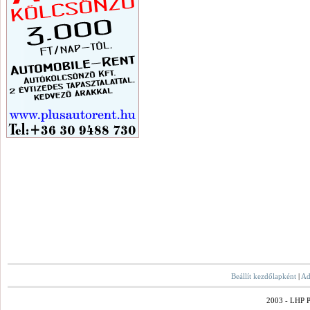
Beállít kezdőlapként
|
Ad
2003 - LHP Po