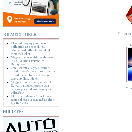
KIEMELT HÍREK
KÜLDD EL
Ekkorát még egyszer sem
K
hallgattak az oroszok, ha
tábornokok ellen követtek el
merényleteket
Magyar Péter újabb bejelentése:
így áll a Duna Pakson és
Budapesten
Csökkentett világítás, otthoni
munkavégzés, lecsavart klíma: a
boltok is beállnak a sorba az
energiaválság idején
Megjelent a kormányrendelet –
Ez vár a napelemesekre és a
Viss
lakosságra a villamosenergia-
válságban
Eldőlt: mindössze 5 párt neve
szerepel majd a szavazólapokon
április 12-én
HIRDETÉS