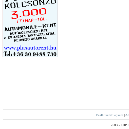
Beállít kezdőlapként
|
Ad
2003 - LHP Po