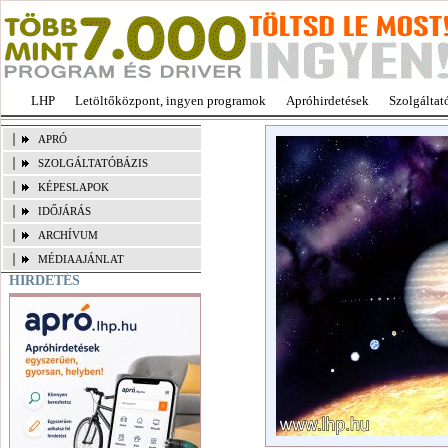
LHP
Letöltőközpont, ingyen programok
Apróhirdetések
Szolgáltat
APRÓ
SZOLGÁLTATÓBÁZIS
KÉPESLAPOK
IDŐJÁRÁS
ARCHÍVUM
MÉDIAAJÁNLAT
HIRDETÉS