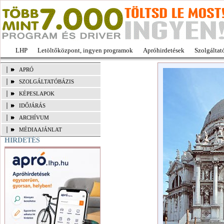
LHP
Letöltőközpont, ingyen programok
Apróhirdetések
Szolgáltat
APRÓ
SZOLGÁLTATÓBÁZIS
KÉPESLAPOK
IDŐJÁRÁS
ARCHÍVUM
MÉDIAAJÁNLAT
HIRDETÉS