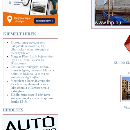
KIEMELT HÍREK
Ekkorát még egyszer sem
hallgattak az oroszok, ha
tábornokok ellen követtek el
merényleteket
Magyar Péter újabb bejelentése:
így áll a Duna Pakson és
KÜLDD EL
Budapesten
Csökkentett világítás, otthoni
munkavégzés, lecsavart klíma: a
K
boltok is beállnak a sorba az
energiaválság idején
Megjelent a kormányrendelet –
Ez vár a napelemesekre és a
lakosságra a villamosenergia-
válságban
Eldőlt: mindössze 5 párt neve
szerepel majd a szavazólapokon
április 12-én
Viss
HIRDETÉS