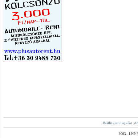
Beállít kezdőlapként
|
Ad
2003 - LHP Po