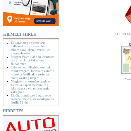
KIEMELT HÍREK
KÜLDD EL
Ekkorát még egyszer sem
K
hallgattak az oroszok, ha
tábornokok ellen követtek el
merényleteket
Magyar Péter újabb bejelentése:
így áll a Duna Pakson és
Budapesten
Csökkentett világítás, otthoni
munkavégzés, lecsavart klíma: a
boltok is beállnak a sorba az
energiaválság idején
Viss
Megjelent a kormányrendelet –
Ez vár a napelemesekre és a
lakosságra a villamosenergia-
válságban
Eldőlt: mindössze 5 párt neve
szerepel majd a szavazólapokon
április 12-én
HIRDETÉS