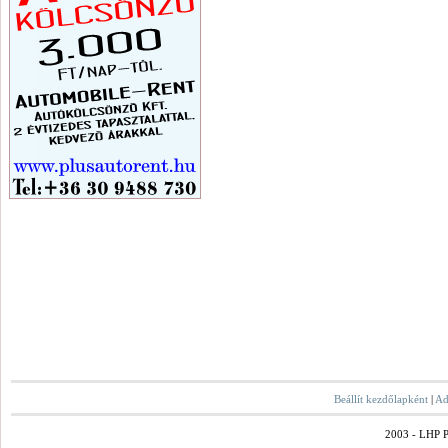
Beállít kezdőlapként
|
Ad
2003 - LHP Po