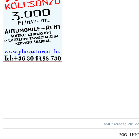
Beállít kezdőlapként
|
Ad
2003 - LHP Po