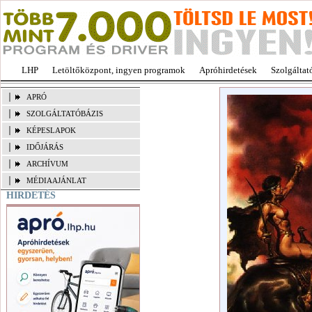
LHP
Letöltőközpont, ingyen programok
Apróhirdetések
Szolgáltat
APRÓ
SZOLGÁLTATÓBÁZIS
KÉPESLAPOK
IDŐJÁRÁS
ARCHÍVUM
MÉDIAAJÁNLAT
HIRDETÉS