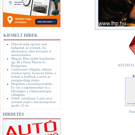
KIEMELT HÍREK
Ekkorát még egyszer sem
hallgattak az oroszok, ha
tábornokok ellen követtek el
merényleteket
Magyar Péter újabb bejelentése:
így áll a Duna Pakson és
KÜLDD EL
Budapesten
Csökkentett világítás, otthoni
munkavégzés, lecsavart klíma: a
K
boltok is beállnak a sorba az
energiaválság idején
Megjelent a kormányrendelet –
Ez vár a napelemesekre és a
lakosságra a villamosenergia-
válságban
Eldőlt: mindössze 5 párt neve
szerepel majd a szavazólapokon
április 12-én
Viss
HIRDETÉS