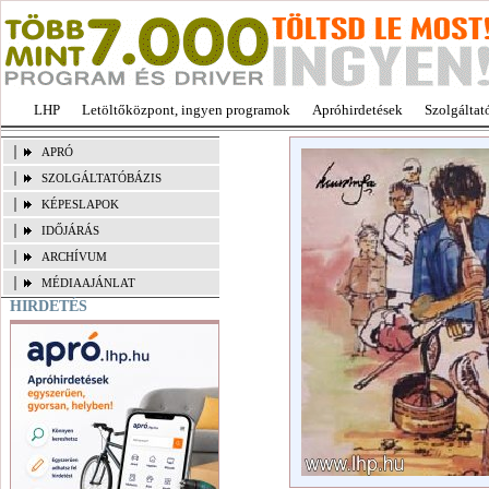
LHP
Letöltőközpont, ingyen programok
Apróhirdetések
Szolgáltat
APRÓ
SZOLGÁLTATÓBÁZIS
KÉPESLAPOK
IDŐJÁRÁS
ARCHÍVUM
MÉDIAAJÁNLAT
HIRDETÉS