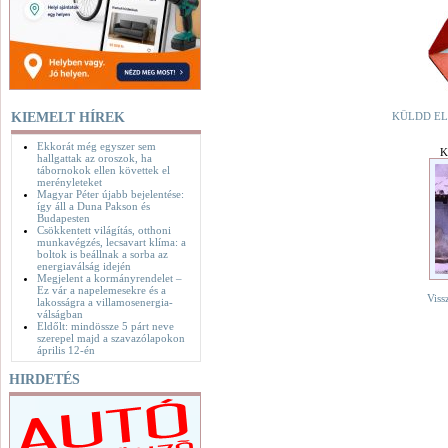
KIEMELT HÍREK
KÜLDD EL
Ekkorát még egyszer sem
K
hallgattak az oroszok, ha
tábornokok ellen követtek el
merényleteket
Magyar Péter újabb bejelentése:
így áll a Duna Pakson és
Budapesten
Csökkentett világítás, otthoni
munkavégzés, lecsavart klíma: a
boltok is beállnak a sorba az
energiaválság idején
Megjelent a kormányrendelet –
Ez vár a napelemesekre és a
Viss
lakosságra a villamosenergia-
válságban
Eldőlt: mindössze 5 párt neve
szerepel majd a szavazólapokon
április 12-én
HIRDETÉS