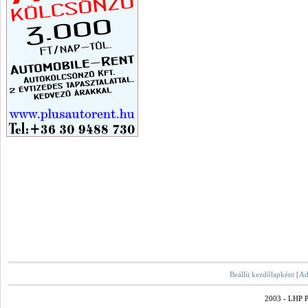
Beállít kezdőlapként
|
Ad
2003 - LHP Po