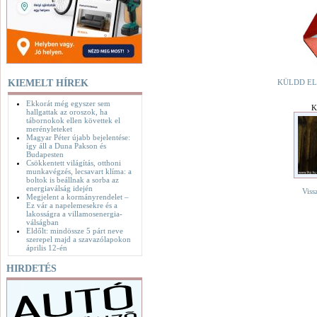
KIEMELT HÍREK
KÜLDD EL
Ekkorát még egyszer sem
K
hallgattak az oroszok, ha
tábornokok ellen követtek el
merényleteket
Magyar Péter újabb bejelentése:
így áll a Duna Pakson és
Budapesten
Csökkentett világítás, otthoni
munkavégzés, lecsavart klíma: a
boltok is beállnak a sorba az
energiaválság idején
Viss
Megjelent a kormányrendelet –
Ez vár a napelemesekre és a
lakosságra a villamosenergia-
válságban
Eldőlt: mindössze 5 párt neve
szerepel majd a szavazólapokon
április 12-én
HIRDETÉS