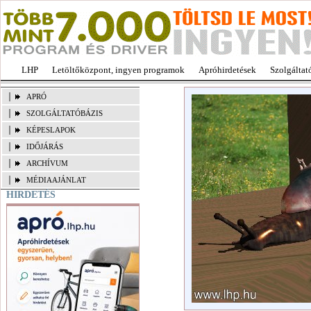
LHP
Letöltőközpont, ingyen programok
Apróhirdetések
Szolgáltat
APRÓ
SZOLGÁLTATÓBÁZIS
KÉPESLAPOK
IDŐJÁRÁS
ARCHÍVUM
MÉDIAAJÁNLAT
HIRDETÉS