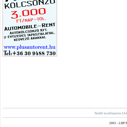
Beállít kezdőlapként
|
Ad
2003 - LHP Po