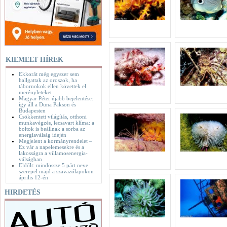
KIEMELT HÍREK
Ekkorát még egyszer sem
hallgattak az oroszok, ha
tábornokok ellen követtek el
merényleteket
Magyar Péter újabb bejelentése:
így áll a Duna Pakson és
Budapesten
Csökkentett világítás, otthoni
munkavégzés, lecsavart klíma: a
boltok is beállnak a sorba az
energiaválság idején
Megjelent a kormányrendelet –
Ez vár a napelemesekre és a
lakosságra a villamosenergia-
válságban
Eldőlt: mindössze 5 párt neve
szerepel majd a szavazólapokon
április 12-én
HIRDETÉS