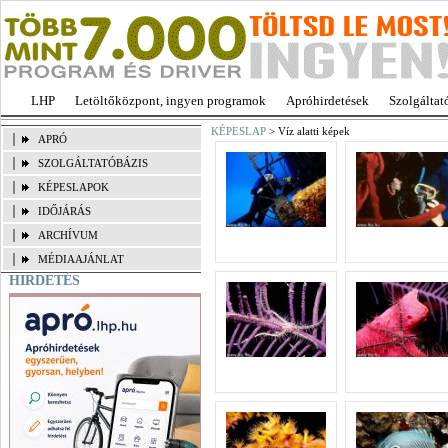
LHP
Letöltőközpont, ingyen programok
Apróhirdetések
Szolgáltat
KÉPESLAP
> Víz alatti képek
APRÓ
SZOLGÁLTATÓBÁZIS
KÉPESLAPOK
IDŐJÁRÁS
ARCHÍVUM
MÉDIAAJÁNLAT
HIRDETÉS