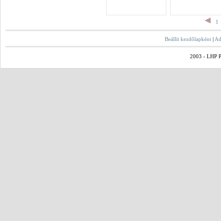
1
Beállít kezdőlapként
|
Ad
2003 - LHP Po