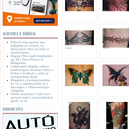
KIEMELT HÍREK
Ekkorát még egyszer sem
hallgattak az oroszok, ha
tábornokok ellen követtek el
merényleteket
Magyar Péter újabb bejelentése:
így áll a Duna Pakson és
Budapesten
Csökkentett világítás, otthoni
munkavégzés, lecsavart klíma: a
boltok is beállnak a sorba az
energiaválság idején
Megjelent a kormányrendelet –
Ez vár a napelemesekre és a
lakosságra a villamosenergia-
válságban
Eldőlt: mindössze 5 párt neve
szerepel majd a szavazólapokon
április 12-én
HIRDETÉS