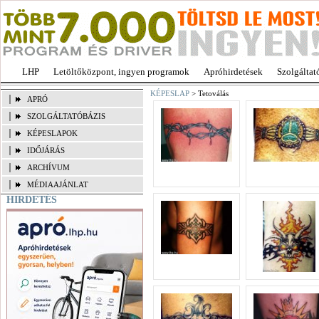
LHP
Letöltőközpont, ingyen programok
Apróhirdetések
Szolgáltat
KÉPESLAP
> Tetoválás
APRÓ
SZOLGÁLTATÓBÁZIS
KÉPESLAPOK
IDŐJÁRÁS
ARCHÍVUM
MÉDIAAJÁNLAT
HIRDETÉS