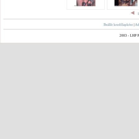
Beállít kezdőlapként
|
Ad
2003 - LHP Po