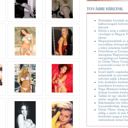
TOVÁBBI HÍREINK
Sötétségbe borultak az
hátborzongató helyzet
lakosok
Kibújt a szög a zsákbó
vereségét és Magyar P
akarja
Megsemmisítették az a
terrorállam drónanyaha
a teljes iszlamista hadif
Felszólítom az Európa
támogassa Magyarorsz
energiafegyver hatásta
írt Orbán Viktor Ursul
LeyennekLevelet írt O
minisztere
Izrael újabb csapásoka
iszlamisták és szövetsé
művelet zajlik Liban
Irán dzsihádot hirdete
muszlimot bosszúra sz
Nagy-Britannia belépet
drámai fordulat történ
Találat ért egy iskolát
ember meghalt, renge
Rakétatalálat érte Dub
luxusszállodáját, láng
Orbán Viktor: Amíg n
addig a reptér és más h
befektetés magyar kéz
embereknek termel ha