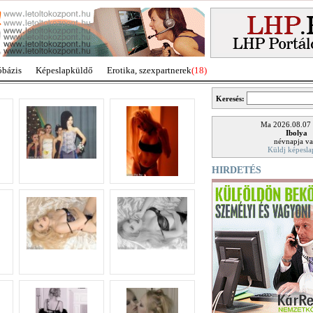
óbázis
Képeslapküldő
Erotika, szexpartnerek
(18)
Keresés:
Ma 2026.08.07
Ibolya
névnapja va
Küldj képesla
HIRDETÉS