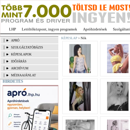
LHP
Letöltőközpont, ingyen programok
Apróhirdetések
Szolgáltat
KÉPESLAP
> Nők
APRÓ
SZOLGÁLTATÓBÁZIS
KÉPESLAPOK
IDŐJÁRÁS
ARCHÍVUM
MÉDIAAJÁNLAT
HIRDETÉS