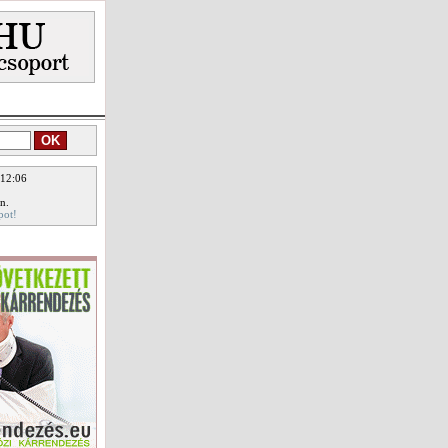
 12:06
n.
pot!