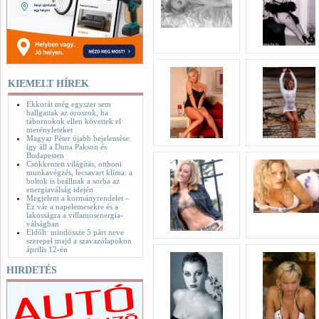
KIEMELT HÍREK
Ekkorát még egyszer sem
hallgattak az oroszok, ha
tábornokok ellen követtek el
merényleteket
Magyar Péter újabb bejelentése:
így áll a Duna Pakson és
Budapesten
Csökkentett világítás, otthoni
munkavégzés, lecsavart klíma: a
boltok is beállnak a sorba az
energiaválság idején
Megjelent a kormányrendelet –
Ez vár a napelemesekre és a
lakosságra a villamosenergia-
válságban
Eldőlt: mindössze 5 párt neve
szerepel majd a szavazólapokon
április 12-én
HIRDETÉS