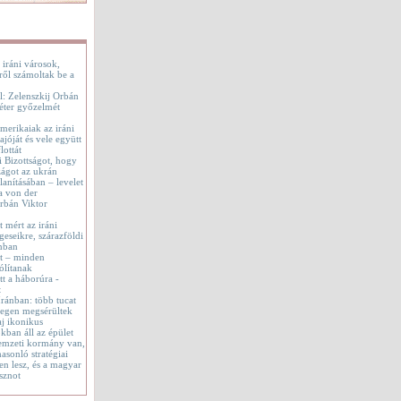
 iráni városok,
ről számoltak be a
l: Zelenszkij Orbán
éter győzelmét
merikaiak az iráni
jóját és vele együtt
lottát
i Bizottságot, hogy
ágot az ukrán
lanításában – levelet
a von der
rbán Viktor
t mért az iráni
geseikre, szárazföldi
onban
tt – minden
ólítanak
t a háborúra -
t
 Iránban: több tucat
tegen megsérültek
aj ikonikus
okban áll az épület
emzeti kormány van,
asonló stratégiai
en lesz, és a magyar
sznot