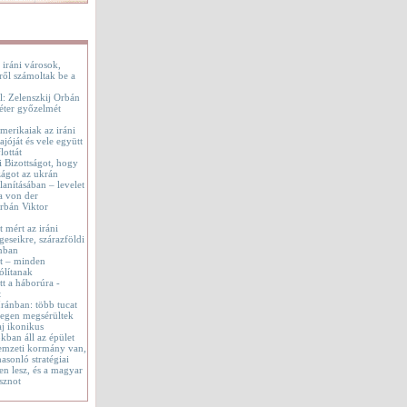
 iráni városok,
ről számoltak be a
l: Zelenszkij Orbán
éter győzelmét
merikaiak az iráni
jóját és vele együtt
lottát
i Bizottságot, hogy
ágot az ukrán
lanításában – levelet
a von der
rbán Viktor
t mért az iráni
geseikre, szárazföldi
onban
tt – minden
ólítanak
t a háborúra -
t
 Iránban: több tucat
tegen megsérültek
aj ikonikus
okban áll az épület
emzeti kormány van,
asonló stratégiai
en lesz, és a magyar
sznot