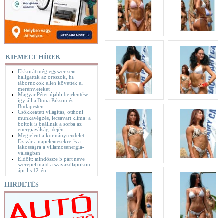
KIEMELT HÍREK
Ekkorát még egyszer sem
hallgattak az oroszok, ha
tábornokok ellen követtek el
merényleteket
Magyar Péter újabb bejelentése:
így áll a Duna Pakson és
Budapesten
Csökkentett világítás, otthoni
munkavégzés, lecsavart klíma: a
boltok is beállnak a sorba az
energiaválság idején
Megjelent a kormányrendelet –
Ez vár a napelemesekre és a
lakosságra a villamosenergia-
válságban
Eldőlt: mindössze 5 párt neve
szerepel majd a szavazólapokon
április 12-én
HIRDETÉS