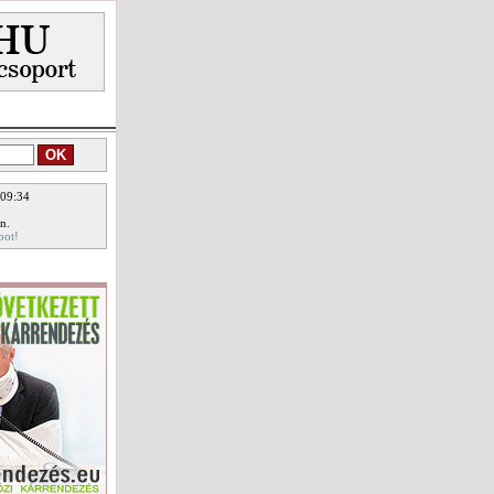
 09:34
n.
pot!