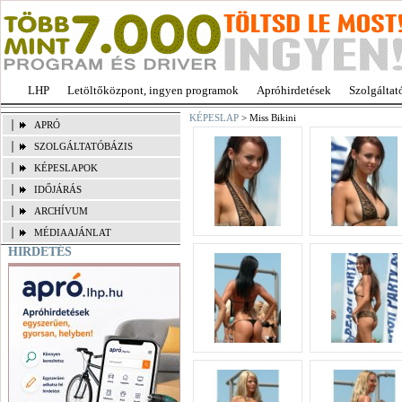
LHP
Letöltőközpont, ingyen programok
Apróhirdetések
Szolgáltat
KÉPESLAP
> Miss Bikini
APRÓ
SZOLGÁLTATÓBÁZIS
KÉPESLAPOK
IDŐJÁRÁS
ARCHÍVUM
MÉDIAAJÁNLAT
HIRDETÉS