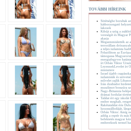
TOVÁBBI HÍREINK
Sötétségbe borultak az
hátborzongató helyzet
lakosok
Kibújt a szög a zsákbó
vereségét és Magyar P
akarja
Megsemmisítették az a
terrorállam drónanyaha
a teljes iszlamista hadif
Felszólítom az Európa
támogassa Magyarorsz
energiafegyver hatásta
írt Orbán Viktor Ursul
LeyennekLevelet írt O
minisztere
Izrael újabb csapásoka
iszlamisták és szövetsé
művelet zajlik Liban
Irán dzsihádot hirdete
muszlimot bosszúra sz
Nagy-Britannia belépet
drámai fordulat történ
Találat ért egy iskolát
ember meghalt, renge
Rakétatalálat érte Dub
luxusszállodáját, láng
Orbán Viktor: Amíg n
addig a reptér és más h
befektetés magyar kéz
embereknek termel ha