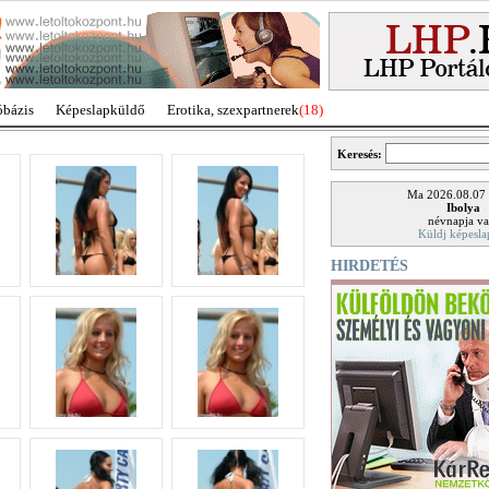
óbázis
Képeslapküldő
Erotika, szexpartnerek
(18)
Keresés:
Ma 2026.08.07
Ibolya
névnapja va
Küldj képesla
HIRDETÉS