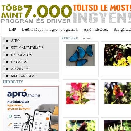
LHP
Letöltőközpont, ingyen programok
Apróhirdetések
Szolgáltat
KÉPESLAP
> Lepkék
APRÓ
SZOLGÁLTATÓBÁZIS
KÉPESLAPOK
IDŐJÁRÁS
ARCHÍVUM
MÉDIAAJÁNLAT
HIRDETÉS