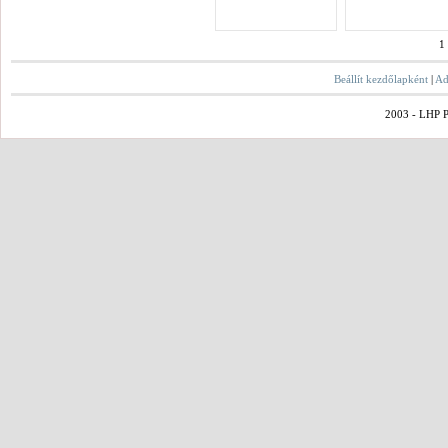
1
Beállít kezdőlapként
|
Ad
2003 - LHP Po