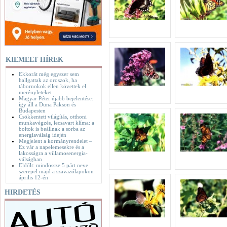
KIEMELT HÍREK
Ekkorát még egyszer sem
hallgattak az oroszok, ha
tábornokok ellen követtek el
merényleteket
Magyar Péter újabb bejelentése:
így áll a Duna Pakson és
Budapesten
Csökkentett világítás, otthoni
munkavégzés, lecsavart klíma: a
boltok is beállnak a sorba az
energiaválság idején
Megjelent a kormányrendelet –
Ez vár a napelemesekre és a
lakosságra a villamosenergia-
válságban
Eldőlt: mindössze 5 párt neve
szerepel majd a szavazólapokon
április 12-én
HIRDETÉS